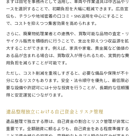
まずは自宅を事務所として活用し、車両や作業道具は中古品やリ
ースを選択することで、初期負担を大幅に軽減できます。広告宣
伝も、チラシや地域密着の口コミ・SNS活用を中心にすること
で、コストを抑えつつ集客効果を高められます。
さらに、廃棄物処理業者との連携や、買取可能な品物の査定・リ
サイクル販売を積極的に行うことで、支出を抑えつつ収益源を拡
大することができます。例えば、家具や家電、貴金属など価値の
ある品が含まれる場合は、買取収入が得られるため、実質的な費
用負担を減らすことが可能です。
ただし、コスト削減を重視しすぎると、必要な備品や保険が不十
分になるリスクもあります。安全・法令順守を優先し、最低限必
要な設備や許認可には十分な投資を行うことが、長期的な信頼獲
得と安定運営につながります。
遺品整理独立における自己資金とリスク管理
遺品整理で独立する際は、自己資金の割合とリスク管理が非常に
重要です。全額融資に頼るよりも、自己資金をある程度準備する