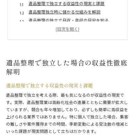
遺品整理で独立する収益性の現実と課題
遺品整理独立時に儲かる仕組みを解説
遺品整理の独立で月収・年収の目安を知る
遺品整理独立が安定収入につながる理由
遺品整理の収益性と必要な努力の実態
開業資金から始まる遺品整理独立への道
遺品整理で独立開業に必要な資金を把握
遺品整理で独立した場合の収益性徹底
遺品整理の独立支援や融資制度の活用法
解明
遺品整理で開業資金を抑える工夫と選択肢
遺品整理独立における自己資金とリスク管理
遺品整理で独立する収益性の現実と課題
遺品整理で独立開業の資金計画を立てるコツ
遺品整理で独立を考える際、最も気になるのが収益性の現実で
収益構造で見る遺品整理事業の実態
す。実際、遺品整理業は高齢化社会の進展とともに需要が拡大し
遺品整理事業の収益構造を分かりやすく解説
ていますが、競合も年々増加しており、必ずしも簡単に高収益を
遺品整理の原価と利益率の関係を知る
上げられる業界ではありません。特に個人で独立した場合、集客
特殊清掃や古物商許可が収益に与える影響
の難しさや案件獲得までの時間、季節変動による受注数の増減と
遺品整理で安定収入を得るための仕組み
いった課題が現実問題として立ちはだかります。