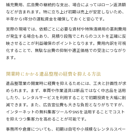
補充費用、広告費の継続的な支出、場合によってはローン返済額
などが含まれます。特に立ち上げ初期は売上が安定しないため、
半年から1年分の運転資金を確保しておくと安心です。
実際の現場では、依頼ごとに必要な資材や特殊清掃用の薬剤費用
が発生する場合もあり、見積り段階でこれらのコストを正確に反
映させることが利益確保のポイントとなります。費用内訳を可視
化することで、無駄な出費の抑制や適正価格での受注につながり
ます。
開業時にかかる遺品整理の経費を抑える方法
遺品整理業の開業時に経費を抑えるためには、工夫と計画性が求
められます。まず、車両や作業道具は新品ではなく中古品を活用
したり、レンタルサービスを利用することで初期投資を大幅に削
減できます。また、広告宣伝費も大きな負担となりがちですが、
インターネットの無料集客ツールやSNSを活用することでコスト
を抑えつつ集客力を高めることが可能です。
事務所や倉庫についても、初期は自宅や小規模なレンタルスペー