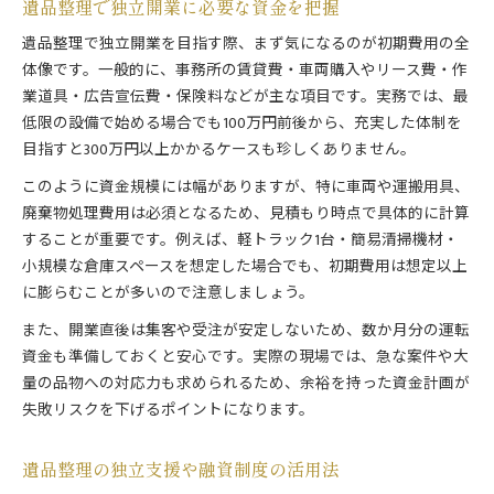
遺品整理で独立開業に必要な資金を把握
遺品整理で独立開業を目指す際、まず気になるのが初期費用の全
体像です。一般的に、事務所の賃貸費・車両購入やリース費・作
業道具・広告宣伝費・保険料などが主な項目です。実務では、最
低限の設備で始める場合でも100万円前後から、充実した体制を
目指すと300万円以上かかるケースも珍しくありません。
このように資金規模には幅がありますが、特に車両や運搬用具、
廃棄物処理費用は必須となるため、見積もり時点で具体的に計算
することが重要です。例えば、軽トラック1台・簡易清掃機材・
小規模な倉庫スペースを想定した場合でも、初期費用は想定以上
に膨らむことが多いので注意しましょう。
また、開業直後は集客や受注が安定しないため、数か月分の運転
資金も準備しておくと安心です。実際の現場では、急な案件や大
量の品物への対応力も求められるため、余裕を持った資金計画が
失敗リスクを下げるポイントになります。
遺品整理の独立支援や融資制度の活用法