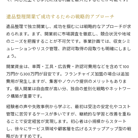
で、同じ売上でも手元に残る利益を最大化することが可能です。
遺品整理開業で成功するための戦略的アプローチ
遺品整理で独立開業し、成功を掴むには戦略的なアプローチが求
められます。まず、開業前に市場調査を徹底し、競合状況や地域
のニーズを把握することが不可欠です。事業計画では、収支シミ
ュレーションやリスク管理、許認可取得の段取りも明確にしまし
ょう。
開業資金は、車両・工具・広告費・許認可費用などを含めて100
万円から300万円が目安です。フランチャイズ加盟の場合は追加
費用が発生しますが、集客やノウハウ提供のメリットもありま
す。個人開業は自由度が高い分、独自の差別化戦略やネットワー
ク構築が重要です。
経験者の声や失敗事例から学ぶと、最初は受注の安定化やコスト
管理に苦労するケースが多いですが、継続的な学習と改善を重ね
ることで安定経営が実現します。初心者は小規模からスタート
し、徐々にサービス領域や顧客層を広げるステップアップ型の戦
略がおすすめです。