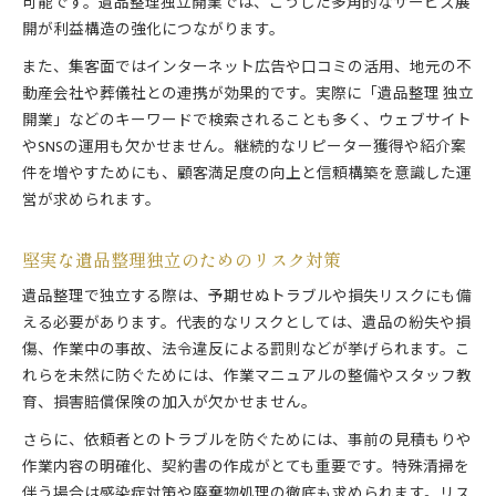
可能です。遺品整理独立開業では、こうした多角的なサービス展
開が利益構造の強化につながります。
また、集客面ではインターネット広告や口コミの活用、地元の不
動産会社や葬儀社との連携が効果的です。実際に「遺品整理 独立
開業」などのキーワードで検索されることも多く、ウェブサイト
やSNSの運用も欠かせません。継続的なリピーター獲得や紹介案
件を増やすためにも、顧客満足度の向上と信頼構築を意識した運
営が求められます。
堅実な遺品整理独立のためのリスク対策
遺品整理で独立する際は、予期せぬトラブルや損失リスクにも備
える必要があります。代表的なリスクとしては、遺品の紛失や損
傷、作業中の事故、法令違反による罰則などが挙げられます。こ
れらを未然に防ぐためには、作業マニュアルの整備やスタッフ教
育、損害賠償保険の加入が欠かせません。
さらに、依頼者とのトラブルを防ぐためには、事前の見積もりや
作業内容の明確化、契約書の作成がとても重要です。特殊清掃を
伴う場合は感染症対策や廃棄物処理の徹底も求められます。リス