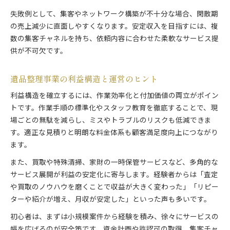
失敗例として、集客やネットワーク構築が不十分な場合、閑散期
の売上減少に直面しやすくなります。安定収入を目指すには、複
数の集客チャネルを持ち、依頼内容に合わせた柔軟なサービス提
供が不可欠です。
遺品整理事業の利益構造と運営のヒント
利益構造を確立するには、作業効率化と付加価値の両立がポイン
トです。作業手順の標準化やスタッフ教育を徹底することで、現
場ごとの無駄を減らし、ミスやトラブルのリスクも低減できま
す。適正な見積りと明朗な料金体系も顧客満足度向上につながり
ます。
また、買取や特殊清掃、家財の一時保管サービスなど、多角的な
サービス展開が利益の安定化に寄与します。経験者からは「査定
や買取のノウハウを磨くことで収益が大きく変わった」「リピー
ターや紹介が増え、月収が安定した」といった声も多いです。
初心者は、まずは小規模案件から経験を積み、徐々にサービスの
幅を広げるのが安全策です。資金計画や許認可の取得、集客チャ