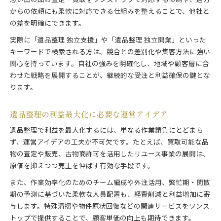
思い出の品の査定・買取をワンストップで対応する体制や、遠方
からの依頼にも柔軟に対応できる仕組みを整えることで、他社と
の差を明確にできます。
実際に「遺品整理 独立支援」や「遺品整理 独立開業」といった
キーワードで検索される方は、競合との差別化や集客方法に強い
関心を持っています。自社の強みを明確化し、地域や顧客層に合
わせた戦略を展開することが、継続的な受注と利益確保の鍵とな
ります。
遺品整理の利益最大化に必要な運営アイデア
遺品整理で利益を最大化するには、単なる作業請負にとどまら
ず、運営アイデアの工夫が不可欠です。たとえば、買取可能な品
物の査定や販売、古物商許可を活用したリユース事業の展開は、
原価を抑えつつ売上を伸ばす有効な手段です。
また、作業効率化のためのチーム編成や外注活用、繁忙期・閑散
期の予測に基づいた柔軟な人員配置も、経費削減と利益増加に寄
与します。特殊清掃や物件原状回復などの関連サービスをワンス
トップで提供することで、顧客単価の向上も期待できます。