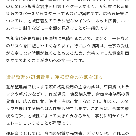
のために小規模な倉庫を用意するケースが多く、初年度は必要最
低限のスペースからスタートするのが現実的です。広告宣伝費に
ついては、地域密着型のチラシ配布やインターネット広告、ホー
ムページ制作などに一定額を見込むことが一般的です。
初年度に必要な費用を適切に見積もることで、資金ショートなど
のリスクを回避しやすくなります。特に独立初期は、仕事の受注
が安定しない時期が続くこともあるため、余裕を持った資金計画
を立てておくことが成功への第一歩です。
遺品整理の初期費用と運転資金の内訳を知る
遺品整理業で独立する際の初期費用の主な内訳は、車両費（トラ
ックや軽バンなど）、作業道具・備品購入費、倉庫や事務所の賃
貸費用、広告宣伝費、保険・許認可費用などです。加えて、スタ
ッフを雇用する場合は人件費も発生します。これらは、事業の規
模や方針、地域性によって大きく異なるため、事前に細かくシミ
ュレーションすることが重要です。
運転資金としては、当面の家賃や光熱費、ガソリン代、消耗品の