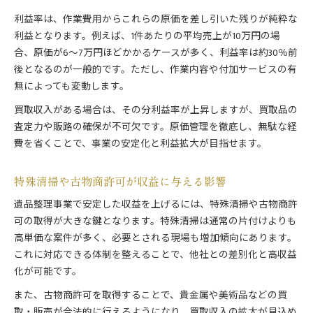
利益率は、作業費用からこれらの原価を差し引いた残りが純粋な
利益となります。例えば、1件あたりの平均売上が10万円の場
合、原価が6～7万円ほどかかるケースが多く、利益率は約30％前
後となるのが一般的です。ただし、作業内容や付加サービスの有
無によっても変動します。
買取収入がある場合は、その分利益率が上昇しますが、買取品の
査定力や販路の確保が不可欠です。原価管理を徹底し、無駄な経
費を省くことで、事業の安定化と利益拡大が目指せます。
特殊清掃や古物商許可が収益に与える影響
遺品整理事業で安定した収益を上げるには、特殊清掃や古物商許
可の取得が大きな鍵となります。特殊清掃は通常の片付けよりも
高単価な案件が多く、必要とされる現場も増加傾向にあります。
これに対応できる体制を整えることで、他社との差別化と高収益
化が可能です。
また、古物商許可を取得することで、貴金属や美術品などの買
取・販売が合法的に行えるようになり、買取収入の拡大が見込め