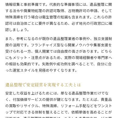
情報収集と事前準備です。代表的な準備事項には、遺品整理に関
する法令や廃棄物処理の許認可取得、古物商許可の申請、そして
特殊清掃を行う場合は衛生管理の知識も含まれます。これらの許
認可は自治体ごとに要件が異なるため、必ず地元の行政窓口に確
認しましょう。
また、参考になるのが既存の遺品整理業者の事例や、独立支援制
度の活用です。フランチャイズ型なら開業ノウハウや集客支援を
受けられる一方、個人開業では自由度の高さがあります。どちら
にもメリット・注意点があるため、実際の現場経験者や専門家へ
の相談も効果的です。失敗例や成功例を調べることで、自分に合
った運営スタイルを見極めやすくなります。
遺品整理で安定経営を実現する工夫とは
安定した収益を上げるためには、単なる遺品整理作業だけでな
く、付加価値サービスの提供が鍵となります。たとえば、貴重品
の買取やリサイクル、特殊清掃、リフォーム手配などをワンスト
ップで対応できる体制を整えることで、依頼単価を高めることが