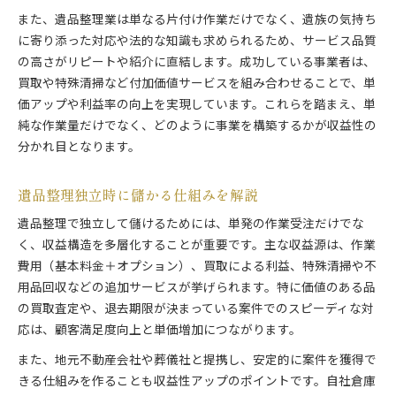
遺品整理事業の利益構造と運営のヒント
また、遺品整理業は単なる片付け作業だけでなく、遺族の気持ち
初年度の遺品整理独立に必要な費用とは
に寄り添った対応や法的な知識も求められるため、サービス品質
遺品整理で独立初年度に必要な費用を解説
の高さがリピートや紹介に直結します。成功している事業者は、
買取や特殊清掃など付加価値サービスを組み合わせることで、単
遺品整理の初期費用と運転資金の内訳を知る
価アップや利益率の向上を実現しています。これらを踏まえ、単
開業時にかかる遺品整理の経費を抑える方法
純な作業量だけでなく、どのように事業を構築するかが収益性の
遺品整理で初年度に見込むべき支出の実際
分かれ目となります。
初年度の遺品整理独立で失敗を防ぐ資金管理
利益を最大化する遺品整理の開業戦略
遺品整理独立時に儲かる仕組みを解説
遺品整理で利益を高める開業戦略の実践法
遺品整理で独立して儲けるためには、単発の作業受注だけでな
遺品整理独立時に有効な集客と差別化のヒント
く、収益構造を多層化することが重要です。主な収益源は、作業
遺品整理の利益最大化に必要な運営アイデア
費用（基本料金＋オプション）、買取による利益、特殊清掃や不
遺品整理で収益性を高めるコスト削減術
用品回収などの追加サービスが挙げられます。特に価値のある品
遺品整理開業で成功するための戦略的アプローチ
の買取査定や、退去期限が決まっている案件でのスピーディな対
応は、顧客満足度向上と単価増加につながります。
遺品整理で堅実に独立を目指すポイント
遺品整理で堅実独立を叶えるための心構え
また、地元不動産会社や葬儀社と提携し、安定的に案件を獲得で
きる仕組みを作ることも収益性アップのポイントです。自社倉庫
遺品整理で失敗を避ける着実な独立の進め方