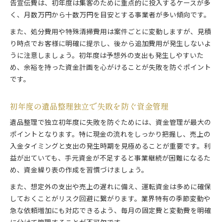
告宣伝費は、初年度は集客のために重点的に投入するケースが多
く、月数万円から十数万円を目安とする事業者が多い傾向です。
また、処分費用や特殊清掃費用は案件ごとに変動しますが、見積
り時点でお客様に明確に提示し、後から追加費用が発生しないよ
うに注意しましょう。初年度は予想外の支出も発生しやすいた
め、余裕を持った資金計画を心がけることが失敗を防ぐポイント
です。
初年度の遺品整理独立で失敗を防ぐ資金管理
遺品整理で独立初年度に失敗を防ぐためには、資金管理が最大の
ポイントとなります。特に現金の流れをしっかり把握し、売上の
入金タイミングと支出の発生時期を見極めることが重要です。利
益が出ていても、手元資金が不足すると事業継続が困難になるた
め、資金繰り表の作成を習慣づけましょう。
また、想定外の支出や売上の遅れに備え、運転資金は多めに確保
しておくことがリスク回避に繋がります。業界特有の季節変動や
急な依頼増加にも対応できるよう、毎月の固定費と変動費を明確