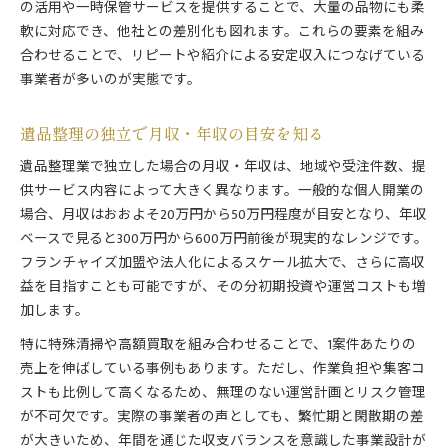
の活用や一時保管サービスを提供することで、大量の品物にも柔
遺品整理独立に不可欠な事前準備と情報収集
軟に対応でき、他社との差別化も図れます。これらの要素を組み
遺品整理で安定経営を実現する工夫とは
合わせることで、リピートや紹介による安定収入につなげている
堅実な遺品整理独立のためのリスク対策
事業者が多いのが実態です。
遺品整理の独立で月収・年収の目安を知る
遺品整理業で独立した場合の月収・年収は、地域や受注件数、提
供サービス内容によって大きく異なります。一般的な個人開業の
場合、月収はおおよそ20万円から50万円程度が目安となり、年収
ベースで見ると300万円から600万円前後が現実的なレンジです。
フランチャイズ加盟や法人化によるスケール拡大で、さらに高収
益を目指すことも可能ですが、その分初期投資や運営コストも増
加します。
特に特殊清掃や高額買取を組み合わせることで、1案件あたりの
売上を伸ばしている事例もあります。ただし、作業負担や集客コ
ストも比例して高くなるため、無理のない運営計画とリスク管理
が不可欠です。実際の事業者の声としても、繁忙期と閑散期の差
が大きいため、年間を通じた収支バランスを意識した事業設計が