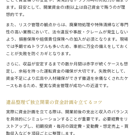
ことで資金繰りの安定や、突発的なトラブル時の対応力が高まり
ます。目安として、開業資金の3割以上は自己資金で賄うのが理
想的です。
また、リスク管理の観点からは、廃棄物処理や特殊清掃など専門
性の高い業務において、法令違反や事故・クレームが発生しない
よう、損害保険や賠償責任保険への加入が必須となります。現場
では予期せぬトラブルも多いため、事前に万全の備えをしておく
ことが失敗を防ぐカギとなります。
さらに、収益が安定するまでの数か月間は赤字が続くケースも想
定し、余裕を持った運転資金の確保が大切です。失敗例として、
資金不足により広告や人材確保ができず撤退を余儀なくされたケ
ースもあるため、堅実な資金管理が成功への近道です。
遺品整理で独立開業の資金計画を立てるコツ
実際に資金計画を立てる際は、開業前後の支出と収入のバランス
を具体的にシミュレーションすることが重要です。必要経費をリ
ストアップし、初期投資・毎月の固定費・変動費・想定売上・買
取収入などを項目ごとに整理します。