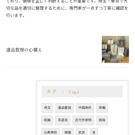
ており、価値を正しく判断することが重要です。埼玉・東京で大
切な品を適切に整理するために、専門家が一点ずつ丁寧に確認を
行います。
遺品整理の心構え
タグ
Tags
埼玉
遺品整理
中国美術
掛軸
絵画
茶道具
近代作家物
鉄瓶
仏教美術
版画
武具
金