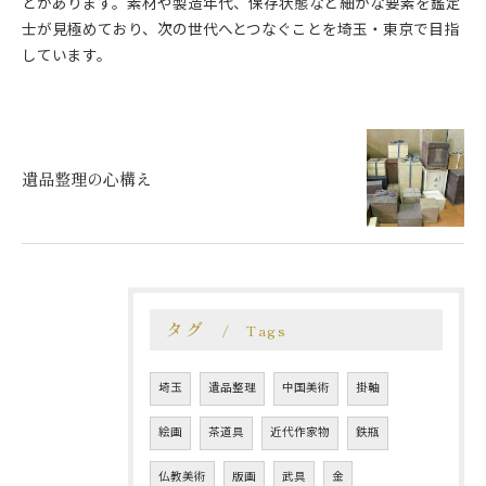
とがあります。素材や製造年代、保存状態など細かな要素を鑑定
士が見極めており、次の世代へとつなぐことを埼玉・東京で目指
しています。
遺品整理の心構え
タグ
Tags
埼玉
遺品整理
中国美術
掛軸
絵画
茶道具
近代作家物
鉄瓶
仏教美術
版画
武具
金