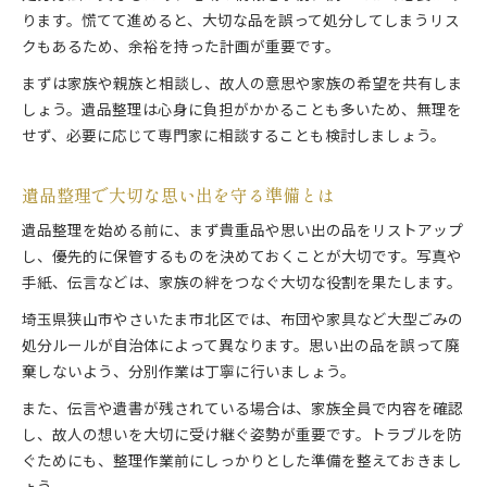
狭山市で遺品整理を行う際の手続きの流れ
ります。慌てて進めると、大切な品を誤って処分してしまうリス
遺品整理の相談先と地域サービス活用術
クもあるため、余裕を持った計画が重要です。
遺品整理なら法的配慮も忘れずに実践
まずは家族や親族と相談し、故人の意思や家族の希望を共有しま
遺品整理で必要な法的手続きの基本知識
しょう。遺品整理は心身に負担がかかることも多いため、無理を
遺品整理と相続トラブルを防ぐポイント
せず、必要に応じて専門家に相談することも検討しましょう。
遺品整理時の法的配慮と権利関係の確認
遺品整理で大切な思い出を守る準備とは
遺品整理の前に押さえたい相続の流れ
遺品整理に伴う書類整理と法的注意点
遺品整理を始める前に、まず貴重品や思い出の品をリストアップ
伝言に込める想いと整理を両立する方法
し、優先的に保管するものを決めておくことが大切です。写真や
手紙、伝言などは、家族の絆をつなぐ大切な役割を果たします。
遺品整理で故人の伝言を大切に残す工夫
遺品整理と伝言の心のケアを両立する方法
埼玉県狭山市やさいたま市北区では、布団や家具など大型ごみの
処分ルールが自治体によって異なります。思い出の品を誤って廃
遺品整理中に伝言を家族で共有するメリット
棄しないよう、分別作業は丁寧に行いましょう。
遺品整理と伝言で家族の絆を深めるポイント
遺品整理に活かす伝言の具体的な伝え方
また、伝言や遺書が残されている場合は、家族全員で内容を確認
し、故人の想いを大切に受け継ぐ姿勢が重要です。トラブルを防
感情の整理を後押しする手順とヒント
ぐためにも、整理作業前にしっかりとした準備を整えておきまし
遺品整理で心の負担を軽減する工夫と手順