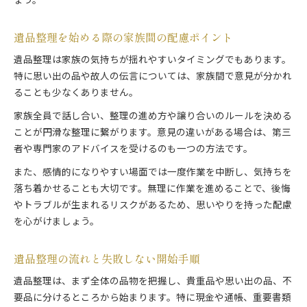
ょう。
遺品整理を通して感情を整理する具体的な方法
遺品整理を無理なく進める心のケアのヒント
遺品整理を始める際の家族間の配慮ポイント
遺品整理の過程で気持ちを整えるサポート策
遺品整理は家族の気持ちが揺れやすいタイミングでもあります。
遺品整理とともに感情の区切りをつける方法
特に思い出の品や故人の伝言については、家族間で意見が分かれ
ることも少なくありません。
家族全員で話し合い、整理の進め方や譲り合いのルールを決める
ことが円滑な整理に繋がります。意見の違いがある場合は、第三
者や専門家のアドバイスを受けるのも一つの方法です。
また、感情的になりやすい場面では一度作業を中断し、気持ちを
落ち着かせることも大切です。無理に作業を進めることで、後悔
やトラブルが生まれるリスクがあるため、思いやりを持った配慮
を心がけましょう。
遺品整理の流れと失敗しない開始手順
遺品整理は、まず全体の品物を把握し、貴重品や思い出の品、不
要品に分けるところから始まります。特に現金や通帳、重要書類