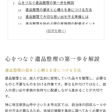
心をつなぐ遺品整理の第一歩を解説
遺品整理の基本と心構えを身につける方法
遺品整理で大切な思い出を守る準備とは
遺品整理を始める際の家族間の配慮ポイント
遺品整理の流れと失敗しない開始手順
遺品整理に必要な確認事項と準備リスト
布団や思い出品の分別術に挑戦しよう
遺品整理における布団分別の具体的な手順
心をつなぐ遺品整理の第一歩を解説
遺品整理で思い出品を丁寧に仕分けるコツ
布団や写真など遺品整理で迷う品の扱い方
遺品整理の基本と心構えを身につける方法
遺品整理と布団処分の効率的な進め方
遺品整理とは、故人が生前に使用していた品々を整理し、必要な
遺品整理で残すべき思い出品の選び方
ものと不要なものを分ける作業です。単なる片付けではなく、故
狭山市で知る遺品整理のポイント集
人の思い出や家族の気持ちに配慮しながら進めることが大切で
遺品整理を狭山市で進める際の注意点
す。
遺品整理の地域ルールと最新制度を理解
特に埼玉県狭山市やさいたま市北区では、自治体の回収ルールや
遺品整理に役立つ狭山市のサポート情報
処分方法が異なるため、地域の情報を事前に調べておく必要があ