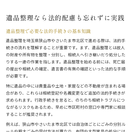
遺品整理なら法的配慮も忘れずに実践
遺品整理で必要な法的手続きの基本知識
遺品整理を埼玉県狭山市やさいたま市北区で進める際は、法的手
続きの流れを理解することが重要です。まず、遺品整理とは故人
の財産や所有物を整理・分別し、相続人へ引き継いだり処分した
りする一連の作業を指します。遺品整理を始める前には、死亡届
の提出や相続人の確定、遺言書の有無の確認といった法的な手順
が必要です。
特に遺品の中には貴重品や土地・家屋などの不動産が含まれる場
合があり、これらは相続登記や名義変更など追加の法的手続きが
求められます。行政手続きを怠ると、のちのち相続トラブルにつ
ながるリスクもあるため、早めに市区町村の窓口や専門家に相談
することが推奨されます。
例えば、狭山市やさいたま市北区では自治体ごとにごみの分別ル
ールや粗大ごみの受付方法が異なり、布団や大型家具の処分には