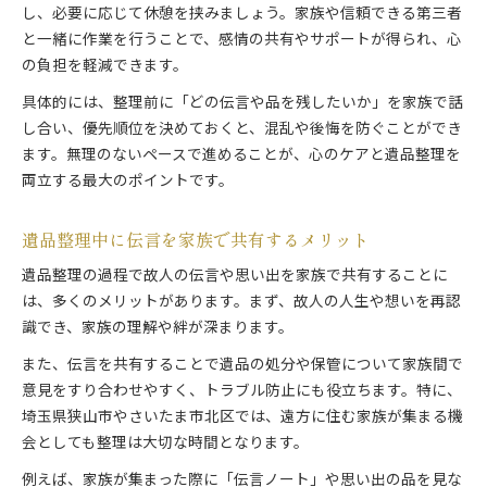
し、必要に応じて休憩を挟みましょう。家族や信頼できる第三者
と一緒に作業を行うことで、感情の共有やサポートが得られ、心
の負担を軽減できます。
具体的には、整理前に「どの伝言や品を残したいか」を家族で話
し合い、優先順位を決めておくと、混乱や後悔を防ぐことができ
ます。無理のないペースで進めることが、心のケアと遺品整理を
両立する最大のポイントです。
遺品整理中に伝言を家族で共有するメリット
遺品整理の過程で故人の伝言や思い出を家族で共有することに
は、多くのメリットがあります。まず、故人の人生や想いを再認
識でき、家族の理解や絆が深まります。
また、伝言を共有することで遺品の処分や保管について家族間で
意見をすり合わせやすく、トラブル防止にも役立ちます。特に、
埼玉県狭山市やさいたま市北区では、遠方に住む家族が集まる機
会としても整理は大切な時間となります。
例えば、家族が集まった際に「伝言ノート」や思い出の品を見な