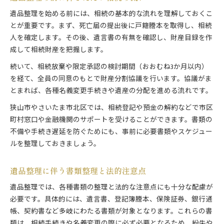
遺品整理を始める前には、相続の基本的な流れを理解しておくこ
とが重要です。まず、死亡届の提出後に戸籍謄本を取得し、相続
人を確定します。その後、遺言書の有無を確認し、財産目録を作
成して相続財産を把握します。
続いて、相続放棄や限定承認の検討期間（おおむね3か月以内）
を経て、全員の同意のもとで財産分割協議を行います。協議がま
とまれば、各種名義変更手続きや遺産の分配を進める流れです。
狭山市やさいたま市北区では、相続登記や預金の解約などで市区
町村窓口や金融機関のサポートを受けることができます。書類の
不備や手続き遅延を防ぐためにも、事前に必要書類やスケジュー
ルを整理しておきましょう。
遺品整理に伴う書類整理と法的注意点
遺品整理では、各種書類の整理と法的な注意点にも十分な配慮が
必要です。具体的には、遺言書、登記簿謄本、保険証券、銀行通
帳、契約書など多岐にわたる書類が対象となります。これらの書
類は、相続手続きや名義変更の際に必ず必要となるため、紛失や