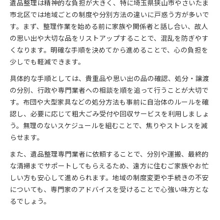
遺品整理は精神的な負担が大きく、特に埼玉県狭山市やさいたま
市北区では地域ごとの制度や分別方法の違いに戸惑う方が多いで
す。まず、整理作業を始める前に家族や関係者と話し合い、故人
の思い出や大切な品をリストアップすることで、混乱を防ぎやす
くなります。明確な手順を決めてから進めることで、心の負担を
少しでも軽減できます。
具体的な手順としては、貴重品や思い出の品の確認、処分・譲渡
の分別、行政や専門業者への相談を順を追って行うことが大切で
す。布団や大型家具などの処分方法も事前に自治体のルールを確
認し、必要に応じて粗大ごみ受付や回収サービスを利用しましょ
う。無理のないスケジュールを組むことで、焦りやストレスを減
らせます。
また、遺品整理専門業者に依頼することで、分別や運搬、最終的
な清掃までサポートしてもらえるため、遠方に住むご家族やお忙
しい方も安心して進められます。地域の制度変更や手続きの不安
についても、専門家のアドバイスを受けることで心強い味方とな
るでしょう。