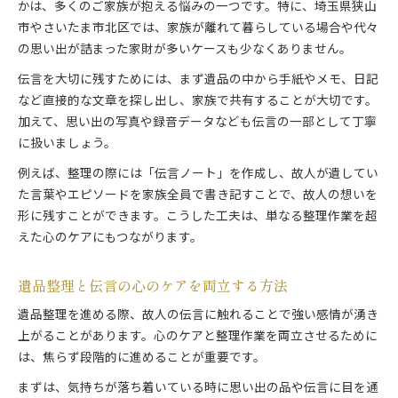
かは、多くのご家族が抱える悩みの一つです。特に、埼玉県狭山
市やさいたま市北区では、家族が離れて暮らしている場合や代々
の思い出が詰まった家財が多いケースも少なくありません。
伝言を大切に残すためには、まず遺品の中から手紙やメモ、日記
など直接的な文章を探し出し、家族で共有することが大切です。
加えて、思い出の写真や録音データなども伝言の一部として丁寧
に扱いましょう。
例えば、整理の際には「伝言ノート」を作成し、故人が遺してい
た言葉やエピソードを家族全員で書き記すことで、故人の想いを
形に残すことができます。こうした工夫は、単なる整理作業を超
えた心のケアにもつながります。
遺品整理と伝言の心のケアを両立する方法
遺品整理を進める際、故人の伝言に触れることで強い感情が湧き
上がることがあります。心のケアと整理作業を両立させるために
は、焦らず段階的に進めることが重要です。
まずは、気持ちが落ち着いている時に思い出の品や伝言に目を通