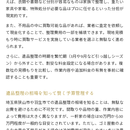
えば、衣類や書類など分別が容易なものは家族で整理し、重たい
家具や家電、特殊処分が必要な品はプロに任せるといった分担が
現実的です。
また、不用品の中に買取可能な品があれば、業者に査定を依頼し
て現金化することで、整理費用の一部を補填できます。現地見積
もり時に買取サービスを実施している業者を選ぶと無駄なく進め
られます。
さらに、遺品整理の時期を繁忙期（3月や9月など引っ越しシーズ
ン）から外すことで、割安な料金設定になる場合があります。複
数社の見積もりを比較し、作業内容や追加料金の有無を事前に確
認することも重要です。
遺品整理の相場を知って賢く予算管理する
埼玉県狭山市や羽生市での遺品整理の相場を知ることは、無駄な
出費を避けるために不可欠です。間取りや品物の量、作業内容に
よって費用は大きく異なりますが、一軒家の場合は10万円から30
万円程度が一般的な目安とされています。ただし、ゴミ屋敷のよ