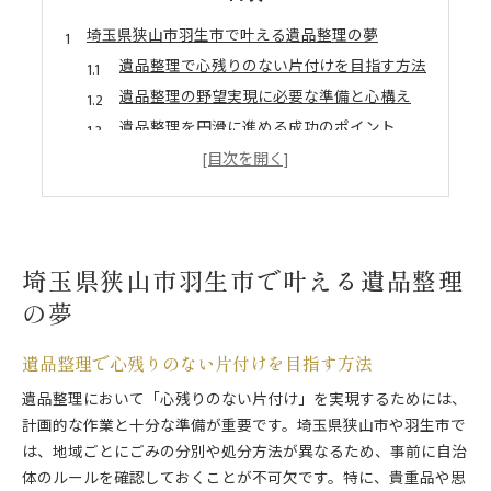
埼玉県狭山市羽生市で叶える遺品整理の夢
遺品整理で心残りのない片付けを目指す方法
遺品整理の野望実現に必要な準備と心構え
遺品整理を円滑に進める成功のポイント
遺品整理の夢へ一歩踏み出すためのコツ
遺品整理で後悔しない選択をするために
遺品整理なら安心を生む片付けの進め方
遺品整理で安心感を得る片付け手順の工夫
埼玉県狭山市羽生市で叶える遺品整理
遺品整理を不安なく進めるための準備法
の夢
安心して任せる遺品整理の実践的な方法
遺品整理の信頼できるサポート活用術
遺品整理で心残りのない片付けを目指す方法
家族と共に進める遺品整理の安心ポイント
遺品整理において「心残りのない片付け」を実現するためには、
片付けの不安を減らす遺品整理の流れ解説
計画的な作業と十分な準備が重要です。埼玉県狭山市や羽生市で
遺品整理の基本的な流れと段取りを紹介
は、地域ごとにごみの分別や処分方法が異なるため、事前に自治
片付けの不安を減らす遺品整理手順の実例
体のルールを確認しておくことが不可欠です。特に、貴重品や思