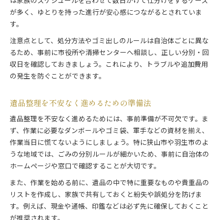
は家族のスケジュールを合わせて数日かけて仕分けをするケース
が多く、ゆとりを持った進行が安心感につながるとされていま
す。
注意点として、処分方法やゴミ出しのルールは自治体ごとに異な
るため、事前に市役所や清掃センターへ相談し、正しい分別・回
収日を確認しておきましょう。これにより、トラブルや追加費用
の発生を防ぐことができます。
遺品整理を不安なく進めるための準備法
遺品整理を不安なく進めるためには、事前準備が不可欠です。ま
ず、作業に必要なダンボールやゴミ袋、軍手などの資材を揃え、
作業当日に慌てないようにしましょう。特に狭山市や羽生市のよ
うな地域では、ごみの分別ルールが細かいため、事前に自治体の
ホームページや窓口で確認することが大切です。
また、作業を始める前に、遺品の中で特に重要なものや貴重品の
リストを作成し、家族で共有しておくと紛失や誤処分を防げま
す。例えば、現金や通帳、印鑑などは必ず先に確保しておくこと
が推奨されます。