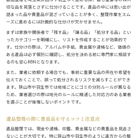
遺品整理を埼玉県狭山市や羽生市で進める際、最も重要なのは大
切な品を見落とさずに仕分けることです。遺品の中には思い出が
詰まった品や貴重品が混ざっていることが多く、整理作業をスム
ーズに進めるには計画的な仕分けが欠かせません。
まずは家族や関係者で「残す品」「譲る品」「処分する品」とい
ったカテゴリーを明確にし、リストを作成することが効果的で
す。仕分けの際は、アルバムや手紙、貴金属や通帳など、価値の
ある遺品は必ず個別に確認し、処分を決める前に専門家に相談す
るのも安心材料となります。
また、業者に依頼する場合でも、事前に重要な品の所在や希望を
伝えておくことで、誤って処分されるリスクを減らすことができ
ます。狭山市や羽生市では地域ごとにゴミの分別ルールが異なる
ため、業者選びの際は地元のルールに精通した対応力のある業者
を選ぶことが後悔しないポイントです。
遺品整理の際に貴重品を守るコツと注意点
遺品整理では、現金や通帳、印鑑、貴金属などの貴重品を見逃さ
ないことが大切です。特に狭山市や羽生市のように遠方からの整