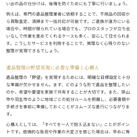
遺品整理でつまずかないための流れ解説
い出の品の仕分けは、後悔を防ぐためにも丁寧に行いましょう。
遺品整理で重要な工程ごとの注意点とは
例えば、専門の遺品整理業者に依頼することで、不用品の回収か
遺品整理の流れを把握して不安を解消する
ら買取査定、清掃まで一括対応が可能です。ご遺族が遠方にいる
遺品整理で大切な品を賢く守るための知恵
場合や、時間が限られている場合でも、プロのスタッフが立ち会
遺品整理で大切な品を失わない仕分け方法
いなしで作業を進めてくれるケースも多く、安心して任せられま
す。こうしたサービスを利用することで、無理なく心残りのない
遺品整理の際に貴重品を守るコツと注意点
整理が実現できるでしょう。
遺品整理で思い出を残すための工夫と知恵
遺品整理で必要な品の残し方と保管術
遺品整理の野望実現に必要な準備と心構え
遺品整理で後悔しない賢い品の見極め方
遺品整理の「野望」を実現するためには、明確な目標設定と十分
信頼できる遺品整理を選ぶ秘訣を伝授
な準備が欠かせません。まず、どのような形で遺品を整理したい
遺品整理業者の信頼性を見極めるチェック法
のか、希望や要望を家族で共有することが大切です。また、狭山
遺品整理で失敗しない業者選びのポイント
市や羽生市のように地域ごとの処分ルールを把握し、必要書類や
信頼できる遺品整理のサービス比較のコツ
手続きを事前に準備しておくことがスムーズな進行につながりま
安心できる遺品整理業者の選び方とは何か
す。
遺品整理の見積もりで注意すべき点まとめ
心構えとしては、「すべてを一人で抱え込まない」ことがポイン
予算内で進める遺品整理のポイントとは
トです。感情的な負担や作業の大変さを感じた場合は、早めに専