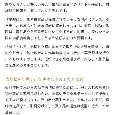
理や立ち合いが難しい場合、事前に貴重品のリストを作成し、家
族間で情報を共有しておくと安心です。
作業時には、まず貴重品が保管されていそうな場所（タンス、引
き出し、仏壇など）を重点的に確認しましょう。業者に依頼する
際は、貴重品や重要書類について必ず事前に説明し、見つかった
際には都度報告してもらうよう依頼するのが賢明です。
注意点として、見積もり時に貴重品の取り扱い方針を確認し、紛
失やトラブル防止のために作業前後で立ち合い・写真記録を行う
こともおすすめします。信頼できる業者選びが、安心して遺品整
理を進めるカギとなります。
遺品整理で思い出を残すための工夫と知恵
遺品整理で思い出の品を適切に残すためには、思い入れのある品
物を事前に家族で話し合い、写真やデジタルデータとして記録す
る工夫が役立ちます。狭山市や羽生市でも、アルバムや手紙、趣
味の道具など、形見分けとして残す品の選定は慎重に行うことが
重要です。