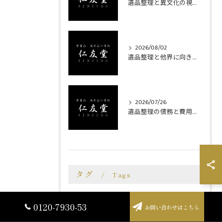
遺品整理と異文化の視点で考える大切な品の扱い方と配慮
2026/08/02
遺品整理と他界に向き合う埼玉県狭山市南埼玉郡宮代町での安心サポート事例
2026/07/26
遺品整理の債務と費用負担を巡る相続人の心得とトラブル防止策
タグ
Tags
埼玉
遺品整理
中国美術
掛軸
0120-7930-53
お問い合わせはこちら
絵画
茶道具
近代作家物
鉄瓶