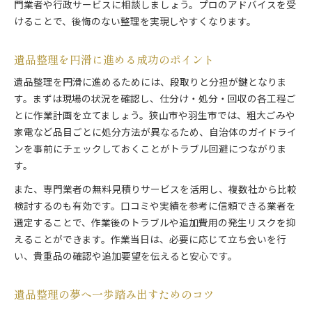
遺品整理を予算内で進めるための工夫と選択
門業者や行政サービスに相談しましょう。プロのアドバイスを受
けることで、後悔のない整理を実現しやすくなります。
遺品整理費用を抑える具体的な方法と考え方
遺品整理の相場を知って賢く予算管理する
遺品整理を円滑に進める成功のポイント
遺品整理で追加費用を防ぐための注意点
遺品整理と費用相談で安心できる進め方
遺品整理を円滑に進めるためには、段取りと分担が鍵となりま
す。まずは現場の状況を確認し、仕分け・処分・回収の各工程ご
とに作業計画を立てましょう。狭山市や羽生市では、粗大ごみや
家電など品目ごとに処分方法が異なるため、自治体のガイドライ
ンを事前にチェックしておくことがトラブル回避につながりま
す。
また、専門業者の無料見積りサービスを活用し、複数社から比較
検討するのも有効です。口コミや実績を参考に信頼できる業者を
選定することで、作業後のトラブルや追加費用の発生リスクを抑
えることができます。作業当日は、必要に応じて立ち会いを行
い、貴重品の確認や追加要望を伝えると安心です。
遺品整理の夢へ一歩踏み出すためのコツ