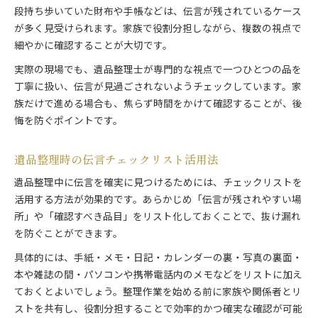
伝言を見逃さない遺品整理の注意点
段持ち歩いていた財布や手帳などは、伝言が残されているケース
が多く見受けられます。家族で役割分担しながら、複数の視点で
気持ちと伝言に寄り添う整理の進め方
細やかに確認することが大切です。
遺品整理で気持ちに寄り添う進め方
伝言や思い出を尊重した遺品整理の方法
実際の現場でも、遺品整理士が専門的な視点で一つひとつの品を
丁寧に扱い、伝言が見過ごされないようチェックしています。家
遺品整理で気持ちと伝言を両立する工夫
族だけで進める場合も、焦らず時間をかけて確認することが、後
心を大切にする遺品整理の実践例紹介
悔を防ぐポイントです。
遺品整理で伝言を大切に残すプロの視点
伝言を残すための遺品整理ポイント集
遺品整理時の伝言チェックリスト活用法
遺品整理で伝言を残す重要なポイント
遺品整理中に伝言を確実に見つけるためには、チェックリストを
大切な伝言を逃さない遺品整理の工夫
活用する方法が効果的です。あらかじめ「伝言が残されやすい場
遺品整理で伝言を守るための実践策
所」や「確認すべき品目」をリスト化しておくことで、抜け漏れ
伝言を継承する遺品整理の方法まとめ
を防ぐことができます。
遺品整理の際に伝言を確認する手順
具体的には、手紙・メモ・日記・カレンダーの裏・写真の裏面・
遺品整理なら伝言の扱いが重要な理由
本や雑誌の間・パソコンや携帯電話内のメモなどをリストに加え
遺品整理で伝言が重要視される理由
ておくとよいでしょう。整理作業を始める前に家族や関係者とリ
伝言が遺品整理の質を高める理由とは
ストを共有し、役割分担することで効率的かつ確実な確認が可能