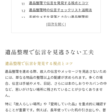
遺品整理で伝言を発見する視点とコツ
遺品整理時の伝言チェックリスト活用法
手紙やメモを見落とさない遺品整理術
伝言が残りやすい遺品整理の進め方とは
遺品整理で大事な気持ちを受け取る工夫
故人の思いが伝わる遺品整理の実践法
故人の思いを感じる遺品整理の進め方
遺品整理で伝言を見逃さない工夫
遺品整理で思い出と伝言を大切にする方法
遺品整理で伝言を遺す実践的な手順紹介
遺品整理で伝言を発見する視点とコツ
心を込めた遺品整理で思いを受け継ぐ手法
遺品整理を進める際、故人の伝言やメッセージを見逃さないため
伝言を意識した遺品整理のポイント解説
には、単なる物品の整理以上の配慮が求められます。多くの場
大切な伝言を守る遺品整理の心構え
合、伝言は手紙やメモ、日記、さらには本のしおりやカバンの中
遺品整理で伝言を守る心の準備と姿勢
など、思いがけない場所に残されていることが少なくありませ
遺品整理時の伝言保存に役立つ心構え
ん。
丁寧な遺品整理が伝言を守る理由とは
特に『故人らしい場所』や『愛用していた品』を重点的に確認す
遺品整理で気持ちを大切にする心得
ることが重要です。例えば、長年使っていた机の引き出しや、普