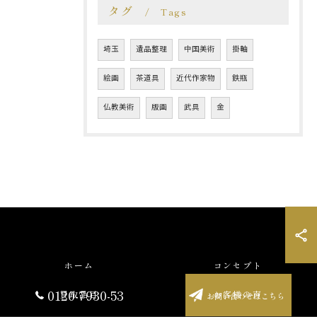
タグ
Tags
埼玉
遺品整理
中国美術
掛軸
絵画
茶道具
近代作家物
鉄瓶
仏教美術
版画
武具
金
ホーム
コンセプト
0120-7930-53
買取品目
お客様の声
お問い合わせはこちら