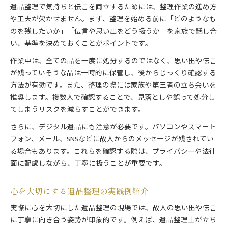
遺品整理で気持ちと伝言を両立するためには、整理作業の進め方
や工夫が欠かせません。まず、整理を始める前に「どのようなも
のを残したいか」「伝言や思い出をどう扱うか」を家族で話し合
い、基準を決めておくことがポイントです。
作業中は、全ての品を一度に処分するのではなく、思い出や伝言
が残っていそうな品は一時的に保管し、後からじっくり確認する
方法が有効です。また、整理の際には家族や第三者の立ち会いを
推奨します。複数人で確認することで、見落としや誤って処分し
てしまうリスクを減らすことができます。
さらに、デジタル遺品にも注意が必要です。パソコンやスマート
フォン、メール、SNSなどに故人からのメッセージが残されてい
る場合もあります。これらを確認する際は、プライバシーや法律
面に配慮しながら、丁寧に扱うことが重要です。
心を大切にする遺品整理の実践例紹介
実際に心を大切にした遺品整理の現場では、故人の思い出や伝言
に丁寧に向き合う姿勢が印象的です。例えば、遺品整理士が立ち