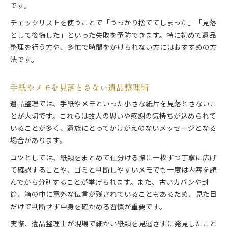
です。
遺品整理で伝言を重視すべき背景解説
気持ちを伝える遺品整理の意義について
チェックリストを使うことで「うっかり捨ててしまった」「見落
遺品整理で伝言を扱う際の注意点
として後悔した」といった失敗を予防できます。特に初めて遺品
整理を行う方や、多忙で時間をかけられない方にはおすすめの方
法です。
手紙やメモを見落とさない遺品整理術
遺品整理では、手紙やメモといった小さな紙片を見落とさないこ
とが大切です。これらは故人の思いや感謝の気持ちが込められて
いることが多く、遺族にとってかけがえのないメッセージとなる
場合があります。
コツとしては、紙類をまとめて仕分ける際に一枚ずつ丁寧に広げ
て確認することや、ゴミと判断しやすいメモでも一度は内容を読
んでから分別することが挙げられます。また、古いカバンや封
筒、箱の中に意外な伝言が残されていることもあるため、見た目
だけで判断せず中身を確かめる習慣が重要です。
実際、遺品整理士が現場で細かい紙類を見逃さずに発見したこと