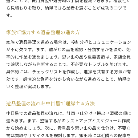
選ぶことで、費用負担や処分時の手間を軽減できます。複数社か
目黒区で安心できる遺品整理サービスの特徴
ら見積もりを取り、納得できる業者を選ぶことが成功のコツで
遺品整理業者との契約時に確認すべき事項
す。
自分に合った遺品整理業者を見つけるコツ
遺品整理をスムーズに進めるための実践ガイド
家族で協力する遺品整理の進め方
スムーズな遺品整理のための事前準備
家族で遺品整理を進める場合は、役割分担とコミュニケーション
遺品整理で効率よく仕分けるコツ
が不可欠です。まず、誰がどの品を確認・分類するかを決め、効
作業当日の流れと遺品整理のポイント
率的に作業を進めましょう。思い出の品や重要書類は、家族全員
貴重品や思い出品の適切な取り扱い
で確認しながら判断することで、不必要なトラブルを防げます。
遺品整理後の整理整頓とアフターケア
具体的には、チェックリストを作成し、進捗を共有する方法が有
効です。感情的な負担を分かち合いながら進めることで、納得の
東京の遺品整理で役立つ便利なサービス
いく整理が実現します。
大切な思い出を守る遺品整理の工夫と配慮
思い出を大切にする遺品整理の工夫
遺品整理の流れを中目黒で理解する方法
遺品整理で貴重品や形見を守る方法
中目黒での遺品整理の流れは、計画→仕分け→搬出→清掃の順に
家族の気持ちに寄り添う遺品整理の配慮
進みます。まず、整理する品のリストアップとスケジュール作成
遺品の買取やリサイクルの活用ポイント
から始めましょう。次に、貴重品や思い出の品を仕分け、不要な
中目黒で遺品整理時に心掛けたい配慮
物は買取やリサイクルを検討します。搬出時には近隣への配慮を