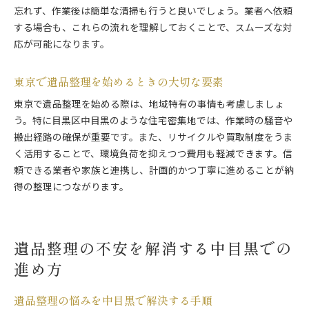
遺品整理で大切な記憶を残すアイデア
忘れず、作業後は簡単な清掃も行うと良いでしょう。業者へ依頼
中目黒で納得できる遺品整理を叶える方法
する場合も、これらの流れを理解しておくことで、スムーズな対
応が可能になります。
納得できる遺品整理を実現するための流れ
中目黒で満足度の高い遺品整理サービス選び
東京で遺品整理を始めるときの大切な要素
遺品整理の費用やサービス内容の確認方法
希望に合わせた遺品整理プランの提案
東京で遺品整理を始める際は、地域特有の事情も考慮しましょ
う。特に目黒区中目黒のような住宅密集地では、作業時の騒音や
遺品整理のアフターフォローを重視する利点
搬出経路の確保が重要です。また、リサイクルや買取制度をうま
東京で後悔しない遺品整理を叶えるポイント
く活用することで、環境負荷を抑えつつ費用も軽減できます。信
頼できる業者や家族と連携し、計画的かつ丁寧に進めることが納
得の整理につながります。
遺品整理の不安を解消する中目黒での
進め方
遺品整理の悩みを中目黒で解決する手順