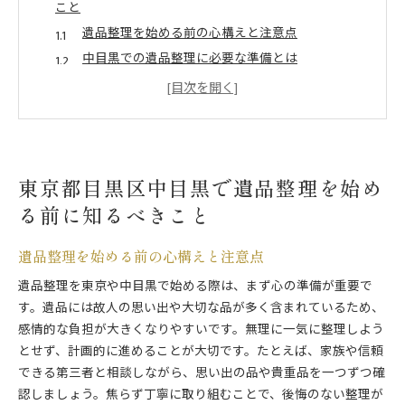
こと
遺品整理を始める前の心構えと注意点
中目黒での遺品整理に必要な準備とは
遺品整理業者選びの基礎知識とポイント
家族で協力する遺品整理の進め方
遺品整理の流れを中目黒で理解する方法
東京で遺品整理を始めるときの大切な要素
東京都目黒区中目黒で遺品整理を始め
遺品整理の不安を解消する中目黒での進め方
る前に知るべきこと
遺品整理の悩みを中目黒で解決する手順
信頼できる遺品整理業者への相談の仕方
遺品整理を始める前の心構えと注意点
遺品整理の負担を減らすための工夫
遺品整理を東京や中目黒で始める際は、まず心の準備が重要で
中目黒での遺品整理に役立つ情報収集法
す。遺品には故人の思い出や大切な品が多く含まれているため、
不安を払拭するための遺品整理サポート活用
感情的な負担が大きくなりやすいです。無理に一気に整理しよう
東京で遺品整理の心配を解消する方法
とせず、計画的に進めることが大切です。たとえば、家族や信頼
中目黒で安心して遺品整理を依頼するポイント
できる第三者と相談しながら、思い出の品や貴重品を一つずつ確
安心して遺品整理を依頼する業者選びの秘訣
認しましょう。焦らず丁寧に取り組むことで、後悔のない整理が