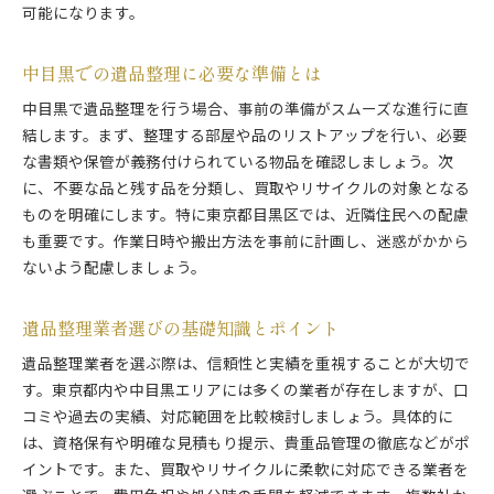
中目黒で遺品整理士資格の有無を確認しよう
可能になります。
見積もりやサービス内容の比較ポイント
遺品整理の作業内容と料金の目安を知る
中目黒での遺品整理に必要な準備とは
遺品整理でトラブルを防ぐための注意点
中目黒で遺品整理を行う場合、事前の準備がスムーズな進行に直
東京で安心感のある遺品整理依頼の流れ
結します。まず、整理する部屋や品のリストアップを行い、必要
な書類や保管が義務付けられている物品を確認しましょう。次
遺品整理を東京で行うときの注意点まとめ
に、不要な品と残す品を分類し、買取やリサイクルの対象となる
東京で遺品整理を行う際の注意事項とは
ものを明確にします。特に東京都目黒区では、近隣住民への配慮
遺品整理時の近隣配慮とマナーの基本
も重要です。作業日時や搬出方法を事前に計画し、迷惑がかから
遺品整理の際に気を付けたい法律と手続き
ないよう配慮しましょう。
トラブルを避けるための業者選びの基準
遺品整理で知っておきたい搬出や処分方法
遺品整理業者選びの基礎知識とポイント
中目黒で遺品整理に失敗しないための心得
遺品整理業者を選ぶ際は、信頼性と実績を重視することが大切で
信頼できる遺品整理を目黒区で選ぶコツ
す。東京都内や中目黒エリアには多くの業者が存在しますが、口
信頼できる遺品整理業者を選ぶポイント
コミや過去の実績、対応範囲を比較検討しましょう。具体的に
口コミや評判を活用した業者選びの方法
は、資格保有や明確な見積もり提示、貴重品管理の徹底などがポ
イントです。また、買取やリサイクルに柔軟に対応できる業者を
遺品整理士の資格や実績のチェック方法