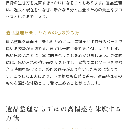
自身の生き方を見直すきっかけになることもあります。遺品整理
は、過去と現在をつなぎ、新たな自分と出会うための貴重なプロ
セスといえるでしょう。
遺品整理を楽しむための心の持ち方
遺品整理を前向きに楽しむためには、無理をせず自分のペースで
進める姿勢が大切です。まずは一度に全てを片付けようとせず、
思い出の品ごとに丁寧に向き合うことを心がけましょう。具体的
には、思い入れの強い品をリスト化し、家族でエピソードを語り
合う時間を設けると、整理の過程がより充実したものになりま
す。こうした工夫により、心の整理も自然と進み、遺品整理その
ものを温かな体験として受け止めることができます。
遺品整理ならではの高揚感を体験する
方法