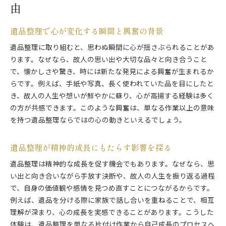
由
遺品整理で心が変化する瞬間と興奮の背景
遺品整理に取り組むと、思わぬ瞬間に心が揺さぶられることがあ
ります。なぜなら、故人の思い出や大切な品々と向き合うこと
で、懐かしさや驚き、時には新たな発見による興奮が生まれるか
らです。例えば、手紙や写真、長く使われていた品を目にしたと
き、故人の人生や想いが鮮やかに蘇り、心が高揚する経験は多く
の方が共感できます。このような興奮は、単なる作業以上の意味
を持つ遺品整理ならではの心の動きといえるでしょう。
遺品整理が精神的成長にもたらす影響を探る
遺品整理は精神的な成長を促す機会でもあります。なぜなら、思
い出と向き合いながら手放す決断や、故人の人生を振り返る過程
で、自身の価値観や感情を見つめ直すことにつながるからです。
例えば、遺品を分ける際に家族で話し合いを重ねることで、相互
理解が深まり、心の成長を実感できることがあります。こうした
体験は、遺品整理を単なる片付け作業から自己成長のプロセスへ