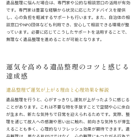
遺品整理に悩んだ場合は、専門家や公的な相談窓口の活用が有効
です。専門家は豊富な経験から状況に応じたアドバイスを提供
し、心の負担を軽減するサポートも行います。また、自治体の相
談窓口やNPO団体なども利用でき、安心して相談できる環境が整
っています。必要に応じてこうしたサポートを活用することで、
無理なく遺品整理を進めることが可能となります。
運気を高める遺品整理のコツと感じる
達成感
遺品整理で運気が上がる理由と心理効果を解説
遺品整理を行うと、心がすっきりし運気が上がったように感じる
ことがあります。これは不要な物を手放すことで空間や心に余白
が生まれ、新たな気持ちで日常を迎えられるためです。実際、整
理を通じて故人への感謝や思い出に触れ、前向きな気持ちが芽生
えることも多く、心理的なリフレッシュ効果が期待できます。遺
品整理は、単なる片付けではなく、心の整理にもつながる行為で