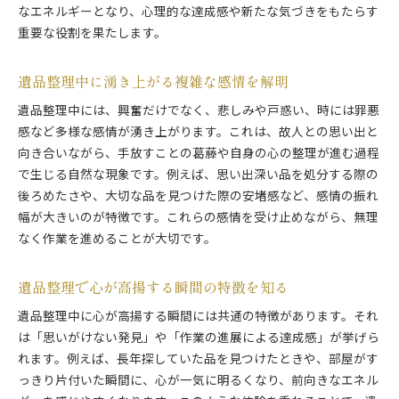
なエネルギーとなり、心理的な達成感や新たな気づきをもたらす
重要な役割を果たします。
遺品整理中に湧き上がる複雑な感情を解明
遺品整理中には、興奮だけでなく、悲しみや戸惑い、時には罪悪
感など多様な感情が湧き上がります。これは、故人との思い出と
向き合いながら、手放すことの葛藤や自身の心の整理が進む過程
で生じる自然な現象です。例えば、思い出深い品を処分する際の
後ろめたさや、大切な品を見つけた際の安堵感など、感情の振れ
幅が大きいのが特徴です。これらの感情を受け止めながら、無理
なく作業を進めることが大切です。
遺品整理で心が高揚する瞬間の特徴を知る
遺品整理中に心が高揚する瞬間には共通の特徴があります。それ
は「思いがけない発見」や「作業の進展による達成感」が挙げら
れます。例えば、長年探していた品を見つけたときや、部屋がす
っきり片付いた瞬間に、心が一気に明るくなり、前向きなエネル