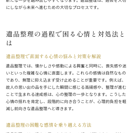
新たな一歩を踏み出しやすくなります。遺品整理は、過去を大切
にしながら未来へ進むための大切なプロセスです。
遺品整理の過程で困る心情と対処法と
は
遺品整理で直面する心情の悩みと対策を解説
遺品整理では、懐かしさや感動による興奮と同時に、喪失感や迷
いといった複雑な心情に直面します。これらの感情は自然なもの
であり、無理に抑え込まず受け止めることが重要です。例えば、
故人の思い出の品を手にした瞬間に感じる高揚感や、整理が進む
ことで生まれる達成感は、心の整理の一歩となります。こうした
心情の揺れを肯定し、段階的に向き合うことが、心理的負担を軽
減し前向きな遺品整理へと導きます。
遺品整理の困難な感情を乗り越える方法