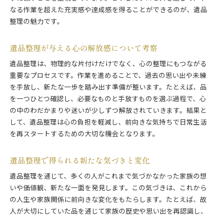
なる作業を超えた充実感や達成感を得ることができるのが、遺品
整理の魅力です。
遺品整理が与える心の解放感について考察
遺品整理は、物理的な片付けだけでなく、心の整理にもつながる
重要なプロセスです。作業を進めることで、過去の思い出や未練
を手放し、新たな一歩を踏み出す準備が整います。たとえば、品
を一つひとつ確認し、必要なものと手放すものを選ぶ過程で、心
の中のわだかまりや迷いが少しずつ解放されていきます。結果と
して、遺品整理は心の負担を軽減し、前向きな気持ちで日常生活
を再スタートするための大切な機会となります。
遺品整理で得られる新たな気づきと変化
遺品整理を通じて、多くの人がこれまで気づかなかった家族の想
いや価値観、新たな一面を発見します。この気づきは、これから
の人生や家族関係に前向きな変化をもたらします。たとえば、故
人が大切にしていた品を通じて家族の歴史や思い出を再認識し、