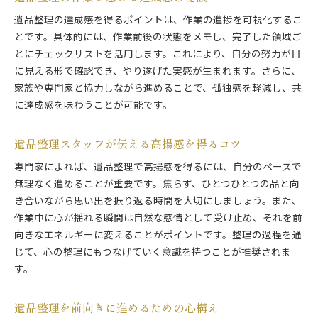
遺品整理の達成感を得るポイントは、作業の進捗を可視化するこ
とです。具体的には、作業前後の状態をメモし、完了した領域ご
とにチェックリストを活用します。これにより、自分の努力が目
に見える形で確認でき、やり遂げた実感が生まれます。さらに、
家族や専門家と協力しながら進めることで、孤独感を軽減し、共
に達成感を味わうことが可能です。
遺品整理スタッフが伝える高揚感を得るコツ
専門家によれば、遺品整理で高揚感を得るには、自分のペースで
無理なく進めることが重要です。焦らず、ひとつひとつの品と向
き合いながら思い出を振り返る時間を大切にしましょう。また、
作業中に心が揺れる瞬間は自然な感情として受け止め、それを前
向きなエネルギーに変えることがポイントです。整理の過程を通
じて、心の整理にもつなげていく意識を持つことが推奨されま
す。
遺品整理を前向きに進めるための心構え