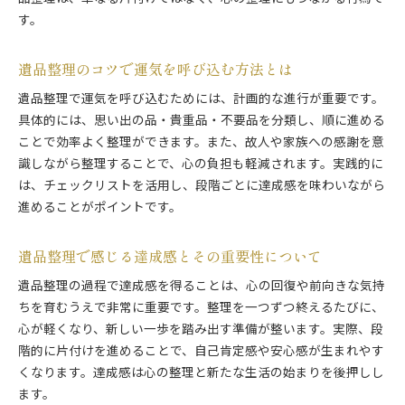
す。
遺品整理のコツで運気を呼び込む方法とは
遺品整理で運気を呼び込むためには、計画的な進行が重要です。
具体的には、思い出の品・貴重品・不要品を分類し、順に進める
ことで効率よく整理ができます。また、故人や家族への感謝を意
識しながら整理することで、心の負担も軽減されます。実践的に
は、チェックリストを活用し、段階ごとに達成感を味わいながら
進めることがポイントです。
遺品整理で感じる達成感とその重要性について
遺品整理の過程で達成感を得ることは、心の回復や前向きな気持
ちを育むうえで非常に重要です。整理を一つずつ終えるたびに、
心が軽くなり、新しい一歩を踏み出す準備が整います。実際、段
階的に片付けを進めることで、自己肯定感や安心感が生まれやす
くなります。達成感は心の整理と新たな生活の始まりを後押しし
ます。