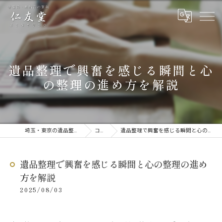
遺品整理で興奮を感じる瞬間と心
の整理の進め方を解説
埼玉・東京の遺品整理なら仁友堂
コラム
遺品整理で興奮を感じる瞬間と心の整理の進め方を解説
遺品整理で興奮を感じる瞬間と心の整理の進め
方を解説
2025/08/03