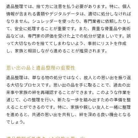
遺品整理では、捨て方に注意を払う必要があります。特に、個人
買取可能な遺品を見つける際のポイント
情報が含まれる書類やデジタルデータは、適切に処分しなければ
市谷八幡町での遺品整理の進め方
なりません。シュレッダーを使ったり、専門業者に依頼したりし
市谷八幡町での遺品整理の具体的ステップ
て、安全に処理することが重要です。また、貴重な骨董品や美術
遺品整理をスムーズに進めるための準備
品などは、専門家の評価を受けた上での処分が望ましいです。誤
地域に根ざした遺品整理の実践法
って大切なものを捨ててしまわないよう、事前にリストを作成
市谷八幡町での遺品整理の成功事例
し、家族と相談しながら進めることが推奨されます。
地域特有の遺品整理の注意点
思い出の品と遺品整理の重要性
遺品整理での地域のサポート活用法
スムーズな遺品整理のためのポイント
遺品整理は、単なる物の処分ではなく、故人との思い出を振り返
る大切なプロセスです。思い出の品を手に取ることで、過去の出
スムーズに進めるための遺品整理のコツ
来事や家族の絆を再確認することができます。このような作業を
遺品整理で効率的に進むための準備
通じて、心の整理を行い、新たな一歩を踏み出すための準備を整
遺品整理を円滑にするための心構え
えることができるのです。特に、家族や親しい友人と一緒に整理
スムーズな遺品整理のためのリスト作成法
を進めると、共通の思い出を共有し、絆を深める良い機会となる
家族との協力による遺品整理の進め方
でしょう。
遺品整理でストレスを減らすための方法
遺品整理で出たゴミの適切な処理法