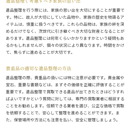
遺品整理で考慮すべき家族の思い出
遺品整理でのゴミ処理の基本
遺品整理を行う際には、家族の思い出を大切にすることが重要で
環境に配慮した遺品整理のゴミ処理法
す。特に、故人が大切にしていた品物や、家族の歴史を物語るア
遺品整理で出たゴミの分別方法
イテムは、慎重に扱うべきです。これらの品物は、家族の絆を深
めるだけでなく、次世代に引き継ぐべき大切な財産となることが
ゴミ処理業者の選び方と注意点
あります。遺品整理には何年くらいかかりますかという疑問もあ
遺品整理での適切な廃棄物処理の流れ
るかもしれませんが、個々の状況により異なります。時間をかけ
市谷八幡町でのゴミ処理の規定と方法
て、焦らずに進めることが大切です。
知っておくべき遺品整理の注意点
遺品整理で注意すべき法律的側面
貴重品の適切な遺品整理の方法
遺品整理に伴う感情的なケアの必要性
遺品整理の際、貴重品の扱いには特に注意が必要です。貴金属や
遺品整理で避けるべき失敗例
宝石、重要な書類などは、まずその価値を正確に評価することが
初めての遺品整理で知っておくべきポイント
重要です。遺品整理で買取できる遺品が出てきたときはどうすれ
遺品整理の合間に必要な休息の重要性
ばよいですかという質問に対しては、専門の買取業者に相談する
遺品整理での時間管理のコツ
ことをお勧めします。信頼できる業者を選び、公正な価格で買取
を依頼することで、安心して整理を進めることができます。ま
家族の負担を減らす遺品整理の方法
た、保管場所や方法にも注意を払い、安全に管理しましょう。
家族の負担を軽減する遺品整理の進め方
家族との協力で進める遺品整理の方法