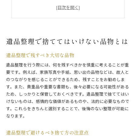
遺品整理で考慮すべき家族の思い出
貴重品の適切な遺品整理の方法
遺品整理での適切な品物の保管方法
東京都新宿区での遺品整理の基本
遺品整理で捨ててはいけない品物とは
新宿区での遺品整理の基本手順
遺品整理の法律と新宿区の規定
遺品整理で残すべき大切な品物
遺品整理サービスの選び方と注意点
遺品整理を行う際には、何を残すべきかを慎重に考えることが重
東京都新宿区での遺品整理の準備方法
要です。例えば、家族写真や手紙、思い出の品物などは、故人と
遺品整理の流れと注意点
のつながりを感じることができるため、残すことをお勧めしま
東京都心での遺品整理体験談
す。また、貴重品や重要な書類も、後々必要になる可能性がある
遺品整理で買取可能な品の対処法
ため、しっかりと保管しておくべきです。遺品整理で捨ててはい
遺品整理で買取可能な品の見極め方
けないものは、感情的な価値があるものや、法的に必要なもので
す。これらをきちんと選別することで、後悔のない整理が可能に
買取可能な品の遺品整理の流れ
なります。
遺品整理と買取業者の選び方
遺品整理での買取プロセスと注意点
遺品整理で避けるべき捨て方の注意点
市谷八幡町での遺品整理と買取の実体験