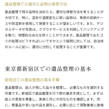
遺品整理での適切な品物の保管方法
家族の負担を考慮した遺品整理計画
遺品整理で残す品物を決めたら、適切な保管方法を考えることが
遺品整理で家族をサポートする方法
大切です。特に、湿気や温度変化に弱い品物は、専用の収納ケー
家族の負担を減少させる遺品整理のポイント
スや防湿剤を使用して保管することが望ましいです。また、デジ
家族の絆を深めるための遺品整理の意義
タルデータや写真は、クラウドサービスを利用してバックアップ
を取り、物理的な劣化を防ぐことができます。遺品整理で出たゴ
ミの処理はどうすればいいですかという疑問に対しては、自治体
のルールに従い、適切に分別して処理することが重要です。
東京都新宿区での遺品整理の基本
新宿区での遺品整理の基本手順
遺品整理は、故人が残した品々を整理し、必要なものを選別する
作業です。新宿区で遺品整理を行う際の基本手順として、まずは
故人の意思を尊重し、家族と共に大切なものを確認します。次
に、貴重品や思い出の品を選別し、必要に応じて買取業者に連絡