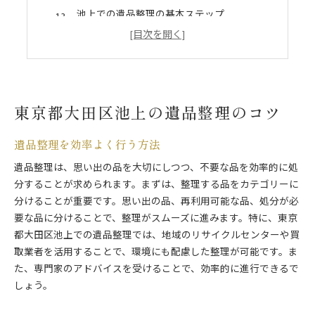
池上での遺品整理の基本ステップ
専門家が教える遺品整理の秘訣
大田区池上での遺品整理の流れ
遺品整理でスムーズに進めるコツ
池上での遺品整理をスムーズに進める方法
東京都大田区池上の遺品整理のコツ
遺品整理のための事前準備のポイント
大田区池上での効率的な遺品整理
遺品整理を効率よく行う方法
スムーズな遺品整理のプロセスガイド
遺品整理は、思い出の品を大切にしつつ、不要な品を効率的に処
遺品整理を迅速に進めるためのヒント
分することが求められます。まずは、整理する品をカテゴリーに
池上での遺品整理を成功させる方法
分けることが重要です。思い出の品、再利用可能な品、処分が必
専門家による遺品整理のアドバイス
要な品に分けることで、整理がスムーズに進みます。特に、東京
遺品整理を東京都大田区で効率よく行うには
都大田区池上での遺品整理では、地域のリサイクルセンターや買
東京都大田区での遺品整理の最適な方法
取業者を活用することで、環境にも配慮した整理が可能です。ま
た、専門家のアドバイスを受けることで、効率的に進行できるで
遺品整理に必要な計画と準備
しょう。
池上での遺品整理を効率化するコツ
遺品整理の専門家が薦める方法