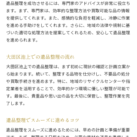
遺品整理を成功させるには、専門家のアドバイスが非常に役立ち
池上での遺品整理を成功させるためのポイント
ます。まず、専門家は、効率的な整理方法や買取可能な品の情報
遺品整理を成功に導くための秘訣
を提供してくれます。また、感情的な負担を軽減し、冷静に作業
大田区池上での遺品整理の成功法
を進める手助けをしてくれます。さらに、地域の法律や規制に基
遺品整理を効果的に進めるポイント
づいた適切な処理方法を提案してくれるため、安心して遺品整理
を進められます。
池上での遺品整理を成功させる鍵
遺品整理をスムーズに進めるためのヒント
大田区池上での遺品整理の流れ
専門家が薦める遺品整理の成功法
東京都大田区池上での遺品整理の注意点
大田区池上での遺品整理は、まず初めに現状の確認と計画立案か
ら始まります。続いて、整理する品物を仕分けし、不要品の処分
遺品整理で注意すべきポイント
や買取手続きを進めます。特に、地域のリサイクルセンターや指
大田区池上での遺品整理のリスクと対策
定業者を活用することで、効率的かつ環境に優しい整理が可能で
池上での遺品整理のよくある問題
す。最後に、貴重品や思い出の品を大切に保管し、整理作業を完
遺品整理で陥りやすいミスと対策
了します。
遺品整理を安全に進めるための注意点
専門家が教える遺品整理の注意事項
遺品整理でスムーズに進めるコツ
スムーズな遺品整理を池上で達成する方法
遺品整理をスムーズに進めるためには、早めの計画と準備が重要
遺品整理をスムーズに進める実践法