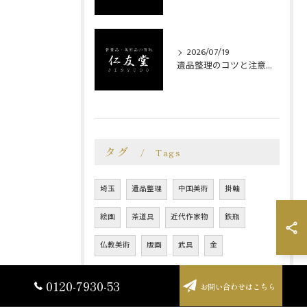
2026/07/19
遺品整理のコツと注意点を狭山市やさいたま市北区で安心実践する方法
タグ
Tags
埼玉
遺品整理
中国美術
掛軸
絵画
茶道具
近代作家物
鉄瓶
仏教美術
版画
武具
金
0120-7930-53
お問い合わせはこちら