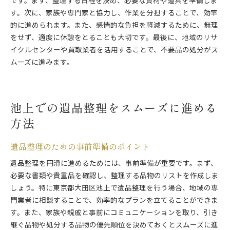
です。まず、整理する日程を決め、必要な資材や道具を準備しま
池上での遺品整理の効率的な進め方
す。次に、家族や専門家と協力し、作業を分担することで、効率
大田区での遺品整理の成功ガイド
的に進められます。また、感情的な負担を軽減するために、無理
をせず、適度に休憩をとることも大切です。最後に、地域のリサ
遺品整理を最適化する方法
イクルセンターや買取業者を活用することで、不要品の処分がス
スムーズな遺品整理を実現するヒント
ムーズに進みます。
専門家が薦める遺品整理の進め方
池上での遺品整理をスムーズに進める
方法
遺品整理のための事前準備のポイント
遺品整理を円滑に進めるためには、事前準備が重要です。まず、
必要な書類や貴重品を確認し、整理する品物のリストを作成しま
しょう。特に東京都大田区池上で遺品整理を行う場合、地域の専
門業者に相談することで、効率的なプランを立てることができま
す。また、家族や親戚と事前にコミュニケーションを取り、引き
継ぐ品物や処分する品物の優先順位を決めておくとスムーズに進