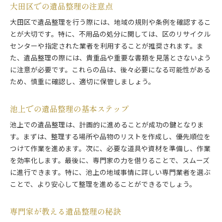
大田区での遺品整理の注意点
大田区での遺品整理のステップバイステップ
大田区で遺品整理を行う際には、地域の規則や条例を確認するこ
遺品整理を円滑に進めるための注意点
とが大切です。特に、不用品の処分に関しては、区のリサイクル
東京都大田区池上の遺品整理専門家の助言
センターや指定された業者を利用することが推奨されます。ま
遺品整理を成功させるための専門家のコツ
た、遺品整理の際には、貴重品や重要な書類を見落とさないよう
池上での遺品整理におけるプロのアドバイス
に注意が必要です。これらの品は、後々必要になる可能性がある
遺品整理を効率よく進めるための秘訣
ため、慎重に確認し、適切に保管しましょう。
大田区での遺品整理に役立つ専門家の知識
遺品整理の専門家が教える重要ポイント
池上での遺品整理の基本ステップ
スムーズな遺品整理のためのアドバイス
池上での遺品整理は、計画的に進めることが成功の鍵となりま
遺品整理を東京都大田区池上で始める前に
す。まずは、整理する場所や品物のリストを作成し、優先順位を
つけて作業を進めます。次に、必要な道具や資材を準備し、作業
遺品整理を始める前の準備と心得
を効率化します。最後に、専門家の力を借りることで、スムーズ
池上での遺品整理の重要な事前準備
に進行できます。特に、池上の地域事情に詳しい専門業者を選ぶ
大田区での遺品整理を効率化する準備
ことで、より安心して整理を進めることができるでしょう。
遺品整理を始める前に知っておくべきこと
スムーズな遺品整理のための前準備
専門家が教える遺品整理の秘訣
専門家が教える遺品整理の準備方法