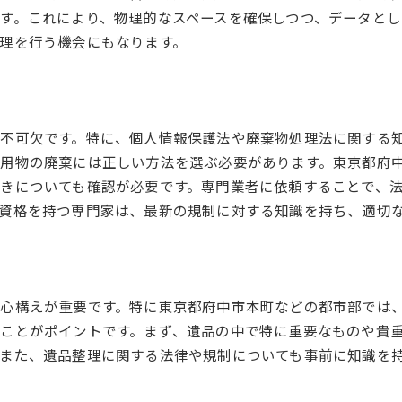
専門家に頼る安心感東京都府中市本町での遺品整理のメリット
す。これにより、物理的なスペースを確保しつつ、データとし
専門家の経験を活かした整理術
理を行う機会にもなります。
ストレス軽減のためのプロのサポート
専門的な貴重品の査定方法
効率的な時間管理と進行
不可欠です。特に、個人情報保護法や廃棄物処理法に関する
法律や規制に基づいた整理の安心感
用物の廃棄には正しい方法を選ぶ必要があります。東京都府
多様なニーズに応える柔軟な対応
きについても確認が必要です。専門業者に依頼することで、
東京都府中市本町での遺品整理プロセス成功のポイント
資格を持つ専門家は、最新の規制に対する知識を持ち、適切
計画的な整理の進め方
家族間のコミュニケーションの重要性
専門家との効果的なコミュニケーション術
整理後の生活を見据えたプランニング
心構えが重要です。特に東京都府中市本町などの都市部では
ことがポイントです。まず、遺品の中で特に重要なものや貴
感情面でのサポートの活用
また、遺品整理に関する法律や規制についても事前に知識を
将来のための記録と保管方法
遺品整理のよくある質問に答える東京都府中市本町での実践例