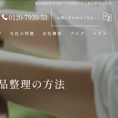
東京都府中市本町での信頼できる遺品整理の方法
0120-7930-53
お問い合わせはこちら
フ
当社の特徴
会社概要
ブログ
コラム
買取
見積り
骨董品
品整理の方法
美術品
東京の遺品整理