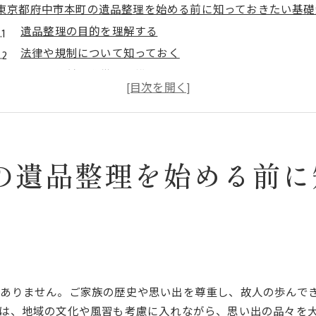
東京都府中市本町の遺品整理を始める前に知っておきたい基礎
遺品整理の目的を理解する
法律や規制について知っておく
整理開始前の準備と心構え
効率的なスケジュールの立て方
貴重品の取り扱いに注意するポイント
専門家のサポートを受ける準備
大切な思い出を守る東京都府中市本町での遺品整理の進め方
の遺品整理を始める前に
思い出の品の選別方法
感謝の気持ちを込めた整理の進行
家族の意向を尊重した保管法
スムーズな遺品の移動手順
不要品の適切な処分方法
はありません。ご家族の歴史や思い出を尊重し、故人の歩んで
プロによるアドバイスの活用
は、地域の文化や風習も考慮に入れながら、思い出の品々を