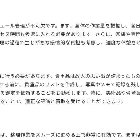
遺品整理のタイミングについて
プロへの依頼のタイミングと方法
整理にかかる時間と費用の目安
ュール管理が不可欠です。まず、全体の作業量を把握し、各
セス時間も考慮に入れる必要があります。さらに、家族や専
デジタル遺品の取り扱い方
理の過程で生じがちな感情的な負担も考慮し、適度な休憩を
環境に配慮した整理の進め方
遠方からの遺品整理の依頼事例
貴重品の査定から始める東京都府中市本町での遺品整理の流れ
初めての査定依頼のポイント
に行う必要があります。貴重品は故人の思い出が詰まったも
査定品の分類と記録方法
する前に、貴重品のリストを作成し、写真やメモで記録を残
専門家による正確な価値評価
る鑑定を依頼することをお勧めします。特に、美術品や骨董
ることで、適正な評価と買取を受けることができます。
査定結果を基にした整理計画
査定後の貴重品の保管と管理
査定品の売却や譲渡の選択肢
遠方からでも安心東京都府中市本町でのスムーズな遺品整理方
は、整理作業をスムーズに進める上で非常に有効です。まず