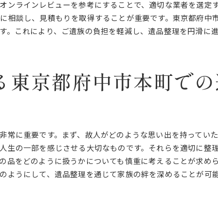
オンラインでの相談と準備方法
オンラインレビューを参考にすることで、適切な業者を選定
現地スタッフによる迅速な対応
に相談し、見積もりを取得することが重要です。東京都府中
す。これにより、ご遺族の負担を軽減し、遺品整理を円滑に
遠隔地からの指示伝達の工夫
実地確認なしでも安心のサポート体制
整理状況の定期報告とフィードバック
る東京都府中市本町での
最終確認と納得のいく整理結果
東京都府中市本町での遺品整理を通じて感じる家族の絆
家族の歴史を遺品で振り返る
思い出の共有がもたらす安心感
非常に重要です。まず、故人がどのような思い出を持ってい
遺品整理がきっかけの家族の絆の再確認
人生の一部を感じさせる大切なものです。それらを適切に整
整理を通じた新しい家族のライフスタイル
の品をどのように扱うかについても慎重に考えることが求め
遺品を介した家族の感謝の表し方
のようにして、遺品整理を通じて家族の絆を深めることが可
次世代への思い出と教訓の引き継ぎ