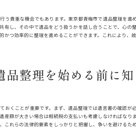
遺品整理のスケジュール作成
タスクの優先順位を決める
行う貴重な機会でもあります。東京都青梅市で遺品整理を進
整理の進捗を確認する方法
共有し、その中で遺品をどう扱うかを話し合うことで、心の
遺品の処分方法を考える
的かつ効率的に整理を進めることができます。これにより、
計画の見直しと調整
整理後のフォローアップ
遺品整理を安心して進めるための青梅市における具体的な方法
遺族の希望を尊重する方法
遺品整理を始める前に知
環境に優しい遺品整理の実践
地域コミュニティとの協力
遺品のリサイクルと再利用
遺品整理におけるセキュリティ対策
ておくことが重要です。まず、遺品整理では遺言書の確認が
プロフェッショナルなアプローチを採用する
遺産額が大きい場合は相続税の支払いも考慮しなければなり
。これらの法律的要素をしっかりと把握し、争いを避けるた