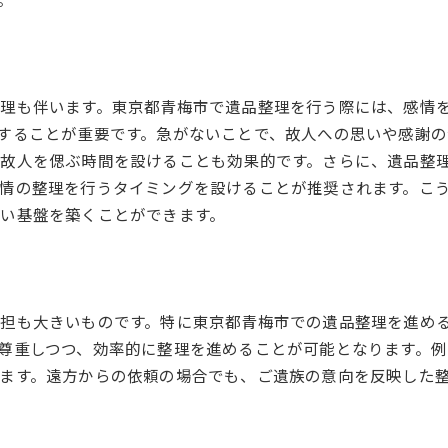
。
遠隔地からの遺品整理の依頼方法
遺品整理の日程調整
現地の専門家との連携
理も伴います。東京都青梅市で遺品整理を行う際には、感情
遺族の立ち会いが難しい場合の対応
することが重要です。急がないことで、故人への思いや感謝の
遠方からの手続きに必要な情報
故人を偲ぶ時間を設けることも効果的です。さらに、遺品整
コミュニケーションを円滑にする方法
情の整理を行うタイミングを設けることが推奨されます。こ
貴重品の管理を徹底する青梅市での遺品整理のステップ
い基盤を築くことができます。
貴重品の分類方法
思い出の品を守るための工夫
査定が必要な品物の取り扱い
担も大きいものです。特に東京都青梅市での遺品整理を進め
デジタル遺品の管理
尊重しつつ、効率的に整理を進めることが可能となります。
貴重品の保管場所の選び方
ます。遠方からの依頼の場合でも、ご遺族の意向を反映した
遺品の整理と保管を両立させる方法
青梅市の遺品整理を円滑に進めるための計画的アプローチ