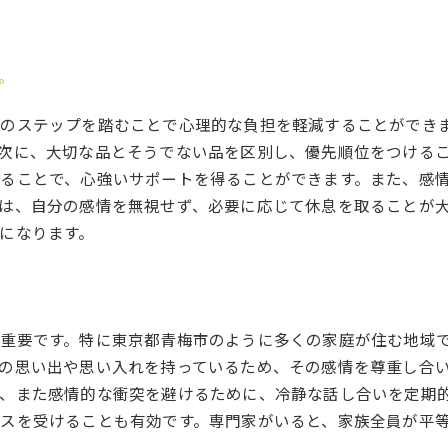
遺品整理のプロが教える東京都青梅市でのスムーズな進行法
遺品整理の流れを知る
プロに依頼するメリット
プ
効率的な整理方法の選び方
専門家のアドバイスを活用する
のステップを踏むことで心理的な負担を軽減することができ
次に、大切な品とそうでない品を区別し、優先順位をつける
費用対効果を考える
ることで、心強いサポートを得ることができます。また、感
遺品整理業者の選び方
は、自分の感情を無視せず、必要に応じて休息を取ることが
青梅市の遺品整理における専門家のサポートを活用する方法
になります。
専門家との信頼関係の築き方
サポートを受ける際の注意点
専門家に相談するタイミング
重要です。特に東京都青梅市のように多くの家庭が住む地域
費用の透明性を確認する
の思い出や思い入れを持っているため、その感情を尊重し合
遺品整理の専門家が提供するサービス内容
、また感情的な衝突を避けるために、冷静な話し合いを定期
専門家と一緒に作業する際の心得
スを受けることも有効です。専門家がいると、家族全員が平
遠方からでも安心！青梅市での遺品整理を成功させるためのポ