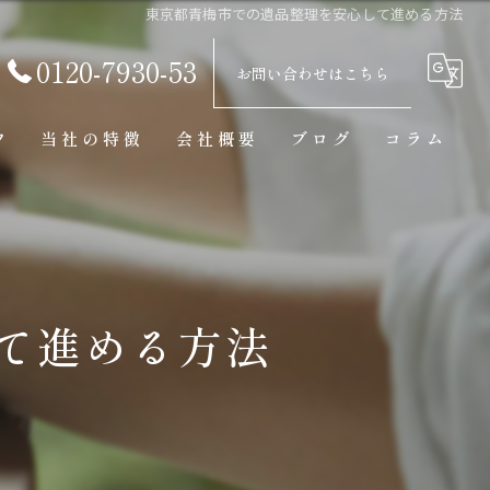
東京都青梅市での遺品整理を安心して進める方法
0120-7930-53
お問い合わせはこちら
フ
当社の特徴
会社概要
ブログ
コラム
買取
見積り
骨董品
て進める方法
美術品
東京の遺品整理