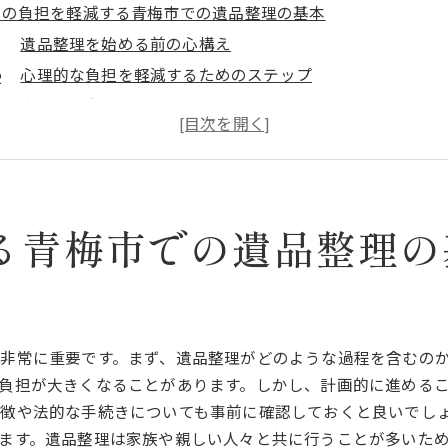
心の負担を軽減する青梅市での遺品整理の基本
遺品整理を始める前の心構え
心理的な負担を軽減するためのステップ
家族と協力する大切さ
感情を整理するための時間の使い方
サポートを求めることの重要性
遺品整理を通じて心の整理をする方法
東京都青梅市での遺品整理を始める前に知っておくべきこと
る青梅市での遺品整理の
遺品整理の法律的側面
青梅市での遺品整理における地域特有のポイント
計画的な整理の進め方
遺品の価値を見極める方法
非常に重要です。まず、遺品整理がどのような過程を含むの
負担が大きくなることがあります。しかし、計画的に進める
必要な書類の準備
徴や法的な手続きについても事前に確認しておくと良いでし
整理にかかる時間と労力の見積もり
ます。遺品整理は家族や親しい人々と共に行うことが多いた