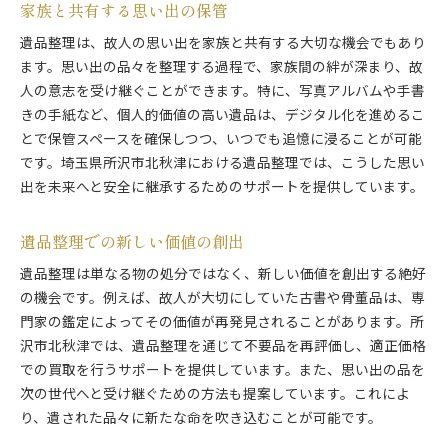
家族と共有する思い出の保管
遺品整理は、故人の思い出を家族と共有する大切な機会でもあり
ます。思い出の品々を整理する過程で、家族間の絆が深まり、故
人の意志を受け継ぐことができます。特に、写真アルバムや手書
きの手紙など、個人的価値の高い遺品は、デジタル化を進めるこ
とで保管スペースを確保しつつ、いつでも追憶に浸ることが可能
です。埼玉県所沢市北秋津における遺品整理では、こうした思い
出を未来へと安全に継承するためのサポートを提供しています。
遺品整理での新しい価値の創出
遺品整理は単なる物の処分ではなく、新しい価値を創出する絶好
の機会です。例えば、故人が大切にしていた古書や骨董品は、専
門家の鑑定によってその価値が再発見されることがあります。所
沢市北秋津では、遺品整理を通じて不要品を再評価し、適正価格
での買取を行うサポートを提供しています。また、思い出の品を
次の世代へと受け継ぐための方法も提案しています。これによ
り、遺された品々に新たな命を吹き込むことが可能です。