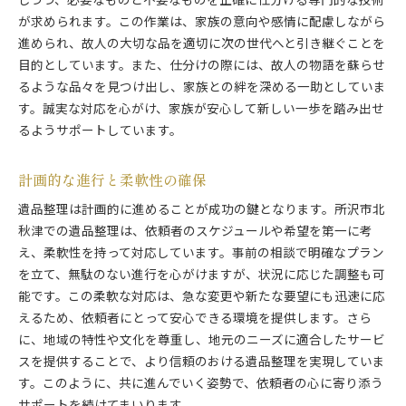
しつつ、必要なものと不要なものを正確に仕分ける専門的な技術
が求められます。この作業は、家族の意向や感情に配慮しながら
進められ、故人の大切な品を適切に次の世代へと引き継ぐことを
目的としています。また、仕分けの際には、故人の物語を蘇らせ
るような品々を見つけ出し、家族との絆を深める一助としていま
す。誠実な対応を心がけ、家族が安心して新しい一歩を踏み出せ
るようサポートしています。
計画的な進行と柔軟性の確保
遺品整理は計画的に進めることが成功の鍵となります。所沢市北
秋津での遺品整理は、依頼者のスケジュールや希望を第一に考
え、柔軟性を持って対応しています。事前の相談で明確なプラン
を立て、無駄のない進行を心がけますが、状況に応じた調整も可
能です。この柔軟な対応は、急な変更や新たな要望にも迅速に応
えるため、依頼者にとって安心できる環境を提供します。さら
に、地域の特性や文化を尊重し、地元のニーズに適合したサービ
スを提供することで、より信頼のおける遺品整理を実現していま
す。このように、共に進んでいく姿勢で、依頼者の心に寄り添う