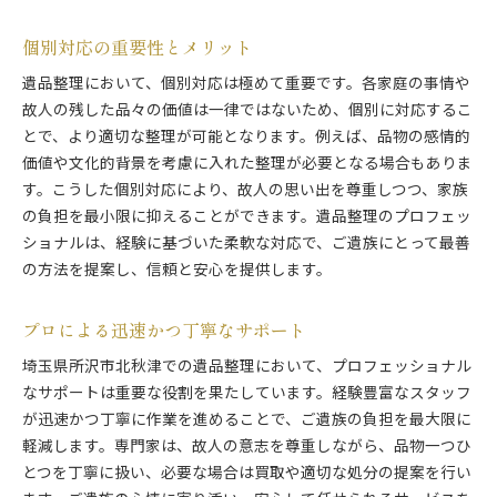
遺品整理士が提供する高度な技術
現場経験を活かした対応力
個別対応の重要性とメリット
ニーズに応じたカスタマイズ対応
遺品整理において、個別対応は極めて重要です。各家庭の事情や
プロの目による適切な仕分け
故人の残した品々の価値は一律ではないため、個別に対応するこ
計画的な進行と柔軟性の確保
とで、より適切な整理が可能となります。例えば、品物の感情的
価値や文化的背景を考慮に入れた整理が必要となる場合もありま
安心と信頼を届ける所沢市北秋津の遺品整理専門サー
す。こうした個別対応により、故人の思い出を尊重しつつ、家族
ビス
の負担を最小限に抑えることができます。遺品整理のプロフェッ
信頼できる実績と評価
ショナルは、経験に基づいた柔軟な対応で、ご遺族にとって最善
安全性を重視した作業手法
の方法を提案し、信頼と安心を提供します。
透明性のあるサービス提供
安心感を生むプロの対応
プロによる迅速かつ丁寧なサポート
信頼関係を築くための工夫
埼玉県所沢市北秋津での遺品整理において、プロフェッショナル
高品質なサービスの追求
なサポートは重要な役割を果たしています。経験豊富なスタッフ
遺品整理で所沢市北秋津での思い出を継承するための
が迅速かつ丁寧に作業を進めることで、ご遺族の負担を最大限に
方法
軽減します。専門家は、故人の意志を尊重しながら、品物一つひ
遺品の価値を見極めるポイント
とつを丁寧に扱い、必要な場合は買取や適切な処分の提案を行い