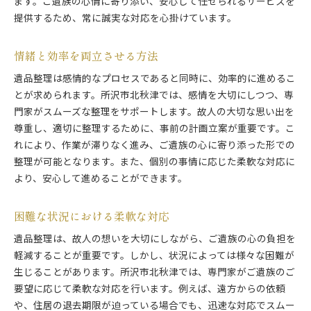
家族と共有する思い出の保管
ます。ご遺族の心情に寄り添い、安心して任せられるサービスを
提供するため、常に誠実な対応を心掛けています。
遺品整理での新しい価値の創出
思い出を次世代へ引き継ぐ方法
情緒と効率を両立させる方法
故人の物語を未来に繋ぐ工夫
遺品整理を通じたコミュニケーション
遺品整理は感情的なプロセスであると同時に、効率的に進めるこ
とが求められます。所沢市北秋津では、感情を大切にしつつ、専
遺品整理を円滑に進める所沢市北秋津のプロフェッシ
門家がスムーズな整理をサポートします。故人の大切な思い出を
ョナル
尊重し、適切に整理するために、事前の計画立案が重要です。こ
円滑な進行を支えるスケジュール管理
れにより、作業が滞りなく進み、ご遺族の心に寄り添った形での
迅速な対応で遺族の負担を軽減
整理が可能となります。また、個別の事情に応じた柔軟な対応に
整理前の事前準備と計画
より、安心して進めることができます。
遺品整理後のフォローアップ
効率を高めるための道具と技術
困難な状況における柔軟な対応
プロフェッショナルの信念と責任
遺品整理は、故人の想いを大切にしながら、ご遺族の心の負担を
所沢市北秋津での遺品整理における個別対応の重要性
軽減することが重要です。しかし、状況によっては様々な困難が
個別のニーズに応じた柔軟な対応
生じることがあります。所沢市北秋津では、専門家がご遺族のご
要望に応じて柔軟な対応を行います。例えば、遠方からの依頼
家族構成に応じた提案と配慮
や、住居の退去期限が迫っている場合でも、迅速な対応でスムー
特別な依頼への対応能力