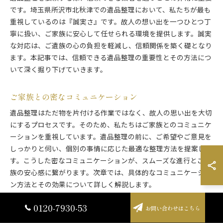
です。埼玉県所沢市北秋津での遺品整理において、私たちが最も
重視しているのは『誠実さ』です。故人の想い出を一つひとつ丁
寧に扱い、ご家族に安心して任せられる環境を提供します。誠実
な対応は、ご遺族の心の負担を軽減し、信頼関係を築く礎となり
ます。本記事では、信頼できる遺品整理の重要性とその方法につ
いて深く掘り下げていきます。
ご家族との密なコミュニケーション
遺品整理はただ物を片付ける作業ではなく、故人の思い出を大切
にするプロセスです。そのため、私たちはご家族とのコミュニケ
ーションを重視しています。遺品整理の前に、ご希望やご意見を
しっかりと伺い、個別の事情に応じた最適な整理方法を提案しま
す。こうした密なコミュニケーションが、スムーズな進行とご家
族の安心感に繋がります。次章では、具体的なコミュニケーショ
ン方法とその効果について詳しく解説します。
0120-7930-53
お問い合わせはこちら
遺族の立場に立った配慮と対応