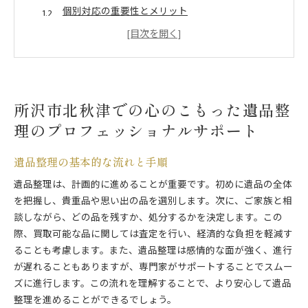
個別対応の重要性とメリット
プロによる迅速かつ丁寧なサポート
情緒と効率を両立させる方法
困難な状況における柔軟な対応
遺品整理の計画立案と実施
所沢市北秋津での心のこもった遺品整
遺品整理で故人の思い出を大切にする所沢市北秋津の
サービス
理のプロフェッショナルサポート
思い出の品を尊重した整理方法
遺品整理の基本的な流れと手順
家族の希望に寄り添ったサービス
故人への敬意を込めた整理
遺品整理は、計画的に進めることが重要です。初めに遺品の全体
を把握し、貴重品や思い出の品を選別します。次に、ご家族と相
思い出を活かした整理提案
談しながら、どの品を残すか、処分するかを決定します。この
心の整理を支える取り組み
際、買取可能な品に関しては査定を行い、経済的な負担を軽減す
思い出の継承と共有の方法
ることも考慮します。また、遺品整理は感情的な面が強く、進行
所沢市北秋津で遺品整理をスムーズにサポートする専
が遅れることもありますが、専門家がサポートすることでスムー
門家たち
ズに進行します。この流れを理解することで、より安心して遺品
専門家チームによる効率的な作業
整理を進めることができるでしょう。