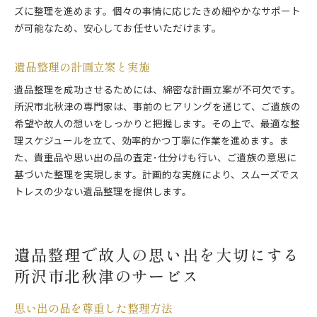
ズに整理を進めます。個々の事情に応じたきめ細やかなサポート
各家庭の文化や価値観への理解
が可能なため、安心してお任せいただけます。
異なる状況における適切な方法
個別対応が生む安心感
遺品整理の計画立案と実施
遺品整理で所沢市北秋津のご家族を支える誠実なサー
遺品整理を成功させるためには、綿密な計画立案が不可欠です。
ビス
所沢市北秋津の専門家は、事前のヒアリングを通じて、ご遺族の
誠実さが生む信頼と安心
希望や故人の想いをしっかりと把握します。その上で、最適な整
ご家族との密なコミュニケーション
理スケジュールを立て、効率的かつ丁寧に作業を進めます。ま
遺族の立場に立った配慮と対応
た、貴重品や思い出の品の査定･仕分けも行い、ご遺族の意思に
誠実なサービスが提供する価値
基づいた整理を実現します。計画的な実施により、スムーズでス
トレスの少ない遺品整理を提供します。
ご家族の負担を軽減するための工夫
共感と理解を大切にしたサポート
遺品整理で故人の思い出を大切にする
所沢市北秋津のサービス
思い出の品を尊重した整理方法