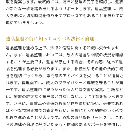
取を提案します。最終的には、清掃と整理の完了を確認し、遺族
作業後のアフターケアとサポート
が新たな一歩を踏み出せるようサポートします。遺品整理は、故
プロによる迅速かつ丁寧な対応の重要性
人を偲ぶ大切な時間を作り出すプロセスでもあることを忘れずに
遺品整理のプロセス双柳での実例と成功談
進めていきましょう。
実際の整理事例から学ぶ成功のポイント
遺品整理の前に知っておくべき法律と倫理
双柳での遺品整理における課題と解決策
成功事例が示す効率的な整理方法
遺品整理を進める上で、法律と倫理に関する知識は欠かせませ
専門家のアドバイスで得られる安心感
ん。まず、遺品整理においては、故人の遺言や相続の状況を確認
することが重要です。遺言が存在する場合、その内容に従って遺
遺族の声からわかる整理後の満足度
品を処理する必要があります。また、相続税やその他の法的手続
地域特有のニーズに応える工夫
きを適切に行うため、専門家のアドバイスを受けることが推奨さ
初めての遺品整理でも安心双柳でのサポート
れます。倫理面では、故人のプライバシーと尊厳を守ることが第
初めての方におすすめのサポートプラン
一です。遺品整理中に見つかった個人的な文書や写真、手紙など
よくある質問とその回答
は、家族の許可なく第三者と共有しないように注意を払うべきで
不安を解消するための事前準備
す。さらに、貴重品や価値のある品物を適切に扱い、必要であれ
ば公正な市場価格での査定を行い、家族にとって納得のいく形で
遺品整理を依頼する際の流れ
処理を進めることが大切です。双柳の遺品整理サービスは、これ
サポートが必要な理由とその効果
らの法律や倫理に基づいた安心・信頼のあるサポートを提供し、
初心者が抱きがちな誤解とその解決法