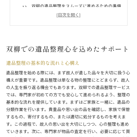
双柳の遺品整理をスムーズに進めるための準備
遺品整理を通じて故人を偲ぶ心のケア
地域密着型サービスによる安心感の提供
遺族との信頼関係を築く大切さ
遺品整理の第一歩信頼できるパートナー選び
双柳での遺品整理心を込めたサポート
信頼できる遺品整理業者の見極め方
業者選びのポイントと注意点
遺品整理の基本的な流れと心構え
口コミから学ぶ双柳での遺品整理業者の評判
遺品整理を始める際には、まず故人が遺した品々を大切に扱う心
見積りと費用の透明性を確認する方法
構えが重要です。遺品整理は単なる物の整理にとどまらず、故人
初回相談で確認すべき重要事項
の人生を振り返る機会でもあります。双柳での遺品整理サービス
安心して任せられるサポート体制の確認
では、専門家が初めての方でも安心して進められるよう、整理の
双柳の遺品整理で安心を提供するプロの手
基本的な流れを提供しています。まずはご家族と一緒に、遺品の
プロの知識と経験でスムーズな整理を実現
分類作業を行います。貴重品や思い出の品を確認し、家族で保管
するもの、寄付するもの、または適切に処分するものを考えま
遺品整理士の資格と役割
す。この過程で、故人の思い出を大切にしつつ、心の整理も進め
専門家による品目別整理の手法
ていきます。次に、専門家が物品の査定を行い、必要に応じて買
遺品整理の現場での具体的な作業内容