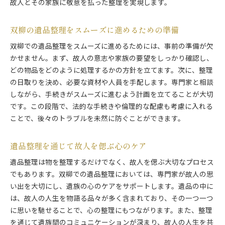
故人とその家族に敬意を払った整理を実現します。
心の負担を軽減する双柳の遺品整理の魅力
遺品整理が心のケアに与える影響
双柳の遺品整理をスムーズに進めるための準備
思い出を尊重した整理方法の重要性
双柳での遺品整理をスムーズに進めるためには、事前の準備が欠
双柳での業者が提供する心のサポート
かせません。まず、故人の意志や家族の要望をしっかり確認し、
遺族の感情を大切にした進行の工夫
どの物品をどのように処理するかの方針を立てます。次に、整理
感謝の気持ちを形にする整理の方法
の日取りを決め、必要な資材や人員を手配します。専門家と相談
しながら、手続きがスムーズに進むよう計画を立てることが大切
心安らぐ遺品整理の実現に向けて
です。この段階で、法的な手続きや倫理的な配慮も考慮に入れる
双柳での遺品整理なぜ専門家のサポートが必要か
ことで、後々のトラブルを未然に防ぐことができます。
専門家による効率的な整理のメリット
感情的な負担を軽減するためのプロの役割
遺品整理を通じて故人を偲ぶ心のケア
法的手続きや査定のプロセスのサポート
遺品整理は物を整理するだけでなく、故人を偲ぶ大切なプロセス
専門家が持つ地域密着型の知識
でもあります。双柳での遺品整理においては、専門家が故人の思
遺品整理士の存在がもたらす安心感
い出を大切にし、遺族の心のケアをサポートします。遺品の中に
プロフェッショナルなサービスの重要性
は、故人の人生を物語る品々が多く含まれており、その一つ一つ
遺品整理で心を癒す双柳の思いやりあるサービス
に思いを馳せることで、心の整理にもつながります。また、整理
思いやりのあるサービス提供の実際
を通じて遺族間のコミュニケーションが深まり、故人の人生を共