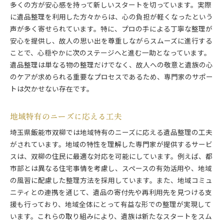
多くの方が安心感を持って新しいスタートを切っています。実際
に遺品整理を利用した方々からは、心の負担が軽くなったという
声が多く寄せられています。特に、プロの手による丁寧な整理が
安心を提供し、故人の思い出を尊重しながらスムーズに進行する
ことで、心穏やかに次のステージへと進む一助となっています。
遺品整理は単なる物の整理だけでなく、故人への敬意と遺族の心
のケアが求められる重要なプロセスであるため、専門家のサポー
トは欠かせない存在です。
地域特有のニーズに応える工夫
埼玉県飯能市双柳では地域特有のニーズに応える遺品整理の工夫
がされています。地域の特性を理解した専門家が提供するサービ
スは、双柳の住民に最適な対応を可能にしています。例えば、都
市部とは異なる住宅事情を考慮し、スペースの有効活用や、地域
の風習に配慮した整理方法を採用しています。また、地域コミュ
ニティとの連携を通じて、遺品の寄付先や再利用先を見つける支
援も行っており、地域全体にとって有益な形での整理が実現して
います。これらの取り組みにより、遺族は新たなスタートをスム