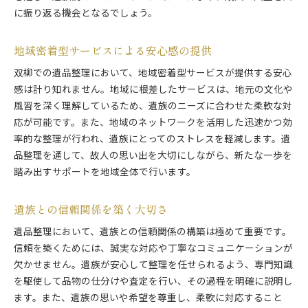
に振り返る機会となるでしょう。
遺品整理がもたらす心理的な変化
心を癒すための丁寧なサポート方法
地域密着型サービスによる安心感の提供
故人をしのぶための時間を提供
感謝の気持ちを育む整理プロセス
双柳での遺品整理において、地域密着型サービスが提供する安心
感は計り知れません。地域に根差したサービスは、地元の文化や
家族を支えるための具体的支援
風習を深く理解しているため、遺族のニーズに合わせた柔軟な対
応が可能です。また、地域のネットワークを活用した迅速かつ効
率的な整理が行われ、遺族にとってのストレスを軽減します。遺
品整理を通して、故人の思い出を大切にしながら、新たな一歩を
踏み出すサポートを地域全体で行います。
遺族との信頼関係を築く大切さ
遺品整理において、遺族との信頼関係の構築は極めて重要です。
信頼を築くためには、誠実な対応や丁寧なコミュニケーションが
欠かせません。遺族が安心して整理を任せられるよう、専門知識
を駆使して品物の仕分けや査定を行い、その過程を明確に説明し
ます。また、遺族の思いや希望を尊重し、柔軟に対応すること