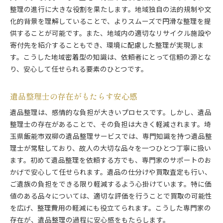
整理の進行に大きな役割を果たします。地域独自の法的規制や文
化的背景を理解していることで、よりスムーズで円滑な整理を提
供することが可能です。また、地域内の適切なリサイクル施設や
寄付先を紹介することもでき、環境に配慮した整理が実現しま
す。こうした地域密着型の知識は、依頼者にとって信頼の源とな
り、安心して任せられる要素のひとつです。
遺品整理士の存在がもたらす安心感
遺品整理は、感情的な負担が大きいプロセスです。しかし、遺品
整理士の存在があることで、その負担は大きく軽減されます。埼
玉県飯能市双柳の遺品整理サービスでは、専門知識を持つ遺品整
理士が常駐しており、故人の大切な品々を一つひとつ丁寧に扱い
ます。初めて遺品整理を依頼する方でも、専門家のサポートのお
かげで安心して任せられます。遺品の仕分けや買取査定も行い、
ご遺族の負担をできる限り軽減するよう心掛けています。特に価
値のある品々については、適切な評価を行うことで買取の可能性
を広げ、整理費用の軽減にも役立てられます。こうした専門家の
存在が、遺品整理の過程に安心感をもたらします。