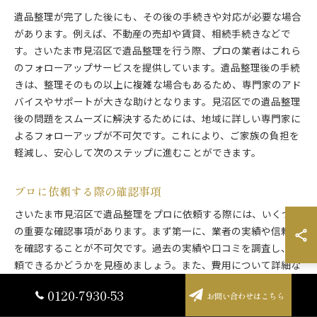
遺品整理が完了した後にも、その後の手続きや対応が必要な場合
があります。例えば、不動産の売却や賃貸、相続手続きなどで
す。さいたま市見沼区で遺品整理を行う際、プロの業者はこれら
のフォローアップサービスを提供しています。遺品整理後の手続
きは、整理そのもの以上に複雑な場合もあるため、専門家のアド
バイスやサポートが大きな助けとなります。見沼区での遺品整理
後の問題をスムーズに解決するためには、地域に詳しい専門家に
よるフォローアップが不可欠です。これにより、ご家族の負担を
軽減し、安心して次のステップに進むことができます。
プロに依頼する際の確認事項
さいたま市見沼区で遺品整理をプロに依頼する際には、いくつか
の重要な確認事項があります。まず第一に、業者の実績や信頼性
を確認することが不可欠です。過去の実績や口コミを調査し、信
頼できるかどうかを見極めましょう。また、費用について詳細な
内訳を提示してもらい、納得のいく価格で契約することが大切で
0120-7930-53
お問い合わせはこちら
す。さらに、遺品の扱い方や整理後の処分方法、フォローアップ