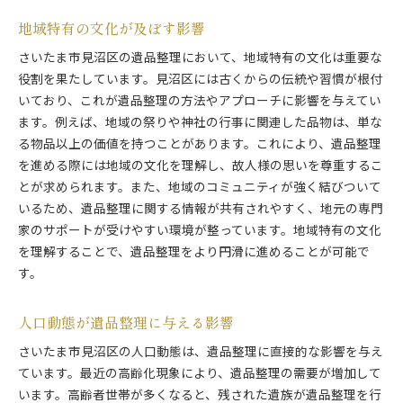
地域の歴史を考慮した整理事例
地域特有の文化が及ぼす影響
見沼区における特殊な整理事例
さいたま市見沼区の遺品整理において、地域特有の文化は重要な
地域コミュニティとの連携による成功例
役割を果たしています。見沼区には古くからの伝統や習慣が根付
見沼区特有の課題を乗り越えた実例
いており、これが遺品整理の方法やアプローチに影響を与えてい
成功事例から学ぶ遺品整理のヒント
ます。例えば、地域の祭りや神社の行事に関連した品物は、単な
地域資源を活用した効率的な方法
る物品以上の価値を持つことがあります。これにより、遺品整理
を進める際には地域の文化を理解し、故人様の思いを尊重するこ
とが求められます。また、地域のコミュニティが強く結びついて
いるため、遺品整理に関する情報が共有されやすく、地元の専門
家のサポートが受けやすい環境が整っています。地域特有の文化
を理解することで、遺品整理をより円滑に進めることが可能で
す。
人口動態が遺品整理に与える影響
さいたま市見沼区の人口動態は、遺品整理に直接的な影響を与え
ています。最近の高齢化現象により、遺品整理の需要が増加して
います。高齢者世帯が多くなると、残された遺族が遺品整理を行