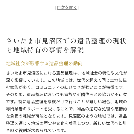
地域住民の声から見る遺品整理の実情
見沼区の歴史と遺品整理の関連性
地域特有の文化が及ぼす影響
人口動態が遺品整理に与える影響
さいたま市見沼区での遺品整理の現状
感情的負担を軽減する遺品整理プロの役割とは
と地域特有の事情を解説
遺族支援に特化したプロのアプローチ
感情的サポートを提供する方法
地域社会が影響する遺品整理の動向
遺品整理での心理的ケアの重要性
さいたま市見沼区における遺品整理は、地域社会の特性や文化が
専門家による心のケアの実例
深く影響しています。この地域では、世代を超えて同じ土地に住
遺族の感情を尊重する整理手法
む家族が多く、コミュニティの結びつきが強いことが特徴です。
プロの介入で安心感を提供
そのため、遺品整理においても家族や近隣住民との協力が不可欠
見沼区における遺品整理費用の具体例と節約テクニッ
です。特に遺品整理を家族だけで行うことが難しい場合、地域の
ク
専門業者のサポートを受けることで、物品の適切な処理や感情的
一般的な遺品整理費用の内訳
な負担の軽減が可能となります。見沼区のような地域では、遺品
費用を抑えるための具体的な方法
整理を通じて地域の歴史や文化を尊重しつつ、新しい世代へと引
き継ぐ役割が求められています。
地域特有のコスト要因と対策