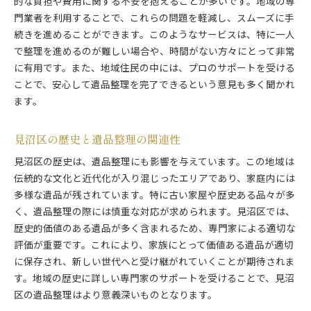
的な負担や費用に関する不安を抱えることが多いです。地域の専
トラブルを避けるための事前対策
門業者を利用することで、これらの問題を軽減し、スムーズに手
さいたま市見沼区での遺品整理で注意すべき法的事項
続きを進めることができます。このようなサービスは、特に一人
遺品整理に関わる法律の基本
で整理を進めるのが難しい場合や、時間がない方々にとって非常
に有用です。また、地域住民の中には、プロのサポートを受ける
見沼区特有の法的要件
ことで、安心して遺品整理を完了できるという意見も多く聞かれ
法的トラブルを防ぐためのガイドライン
ます。
専門家による法務サポートの役割
遺品整理時の証拠保全の方法
見沼区の歴史と遺品整理の関連性
法的リスクを最小限に抑えるテクニック
見沼区の歴史は、遺品整理にも影響を与えています。この地域は
プロサポートが提供する遺品整理の段取りと手順
伝統的な文化と近代化が入り混じったエリアであり、家庭内には
プロによる段取りの重要性
多様な遺品が残されています。特に古い家屋や歴史ある品々が多
遺品整理の計画と実行の流れ
く、遺品整理の際には慎重な対応が求められます。見沼区では、
遺品整理の各ステップの詳細
歴史的価値のある遺品が多く含まれるため、専門家による適切な
プロセスを円滑に進めるための工夫
評価が重要です。これにより、家族にとって価値ある遺品が適切
に保存され、新しい世代へと受け継がれていくことが期待されま
遺品整理後のフォローアップサービス
す。地域の歴史に詳しい専門家のサポートを受けることで、見沼
プロに依頼する際の確認事項
区の遺品整理はより意義深いものとなります。
地域の特性を活かした見沼区での遺品整理成功事例