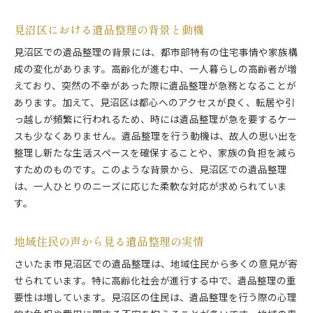
プロから学ぶ費用削減の知恵
見沼区における遺品整理の背景と動機
遺品整理を効率的に行うための工夫
費用対効果を高める選択肢
見沼区での遺品整理の背景には、都市部特有の住宅事情や家族構
成の変化があります。高齢化が進む中、一人暮らしの高齢者が増
専門家に頼る遺品整理で安心と効率を両立させる方法
えており、突然の不幸があった際に遺品整理が急務となることが
プロに依頼するメリットとデメリット
あります。加えて、見沼区は都心へのアクセスが良く、転居や引
効率的な整理を実現するためのプロセス
っ越しが頻繁に行われるため、時には遺品整理が急を要するケー
専門家による計画的な整理の重要性
スも少なくありません。遺品整理を行う動機は、故人の思い出を
安心を提供するプロのサポート内容
整理し新たな生活スペースを確保することや、家族の負担を減ら
プロのノウハウを活かした整理術
すためのものです。このような背景から、見沼区での遺品整理
は、一人ひとりのニーズに応じた柔軟な対応が求められていま
専門家選びのポイントと注意点
す。
遺品整理のスムーズな進行を実現するためのポイント
事前準備と計画の立て方
地域住民の声から見る遺品整理の実情
効率的な作業の進め方
さいたま市見沼区での遺品整理は、地域住民から多くの意見が寄
家族とのコミュニケーション方法
せられています。特に高齢化社会が進行する中で、遺品整理の重
スムーズな遺品整理のための手順
要性は増しています。見沼区の住民は、遺品整理を行う際の心理
整理に必要な道具とその活用法