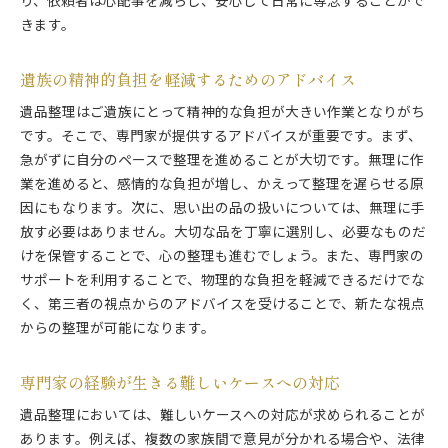
り、依頼者は心配事を減らし、安心して日常に専念することがで
家族間のコミュニケーションの重要性
きます。
東京都特有の注意点と解決策
遺品整理を東京都で行う際の専門家のサポート事例
遺族の精神的負担を軽減するためのアドバイス
過去の実績から学ぶ専門家のサポート方法
遺品整理はご遺族にとって精神的な負担が大きい作業となりがち
専門家のサポートを受けた成功事例
です。そこで、専門家が提供するアドバイスが重要です。まず、
難しいケースにも対応できる専門家の経験
急がずに自分のペースで整理を進めることが大切です。無理に作
遺族から寄せられた感謝の声
業を進めると、感情的な負担が増し、かえって整理を遅らせる原
専門家のサポートで得られる安心感
因にもなります。次に、思い出の品の扱いについては、無理に手
ケーススタディで見る専門家の柔軟な対応
放す必要はありません。大切な品を丁寧に選別し、必要なものだ
けを保管することで、心の整理も進むでしょう。また、専門家の
サポートを利用することで、物理的な負担を軽減できるだけでな
く、第三者の視点からのアドバイスを受けることで、新たな視点
からの整理が可能になります。
専門家の経験が生きる難しいケースへの対応
遺品整理においては、難しいケースへの対応が求められることが
あります。例えば、複数の家族間で意見が分かれる場合や、法律