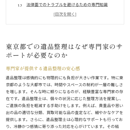
法律面でのトラブルを避けるための専門知識
東京都の特殊事情に対応した整理方法
専門家が提供する効率的なスケジュール管理
遺族の精神的負担を軽減するためのアドバイス
専門家の経験が生きる難しいケースへの対応
東京都での遺品整理はなぜ専門家のサ
遺品整理をスムーズに進めるための具体的なステップ
ポートが必要なのか
事前準備で知っておくべき重要ポイント
遺品の分類と整理の基本ステップ
専門家が提供する遺品整理の安心感
専門家と一緒に行う計画的な作業の進め方
遺品整理は感情的にも物理的にも負担が大きい作業です。特に東
不要品の処分方法とリサイクルの活用
京都のような大都市では、時間やスペースの制約が一層の難しさ
感情面でのサポートを受ける方法
を増します。そんな時に頼りになるのが、経験豊富な専門家の存
スムーズな遺品整理のための後片付け
在です。遺品整理士は、個々の状況に応じた整理方法を提案し、
専門家が教える東京都での遺品整理のポイント
ご遺族の負担を軽減する手助けをします。例えば、貴重品や思い
東京都特有の規制や法律への対応
出の品の適切な分類、買取可能な品の査定など、細やかなケアを
時間を節約するための効率的な方法
提供します。さらに、遺品整理士は心理的なサポートも行ってお
り、冷静かつ感情に寄り添った対応を心がけています。その結
トラブルを避けるための注意点