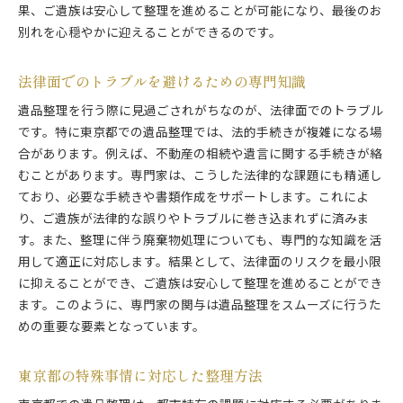
果、ご遺族は安心して整理を進めることが可能になり、最後のお
貴重品や思い出の品の安全な保管方法
別れを心穏やかに迎えることができるのです。
専門家が推奨する整理ツールの活用法
遺品整理後の安心サポート体制
法律面でのトラブルを避けるための専門知識
遠方に住む家族のための東京都での遺品整理のコツ
遺品整理を行う際に見過ごされがちなのが、法律面でのトラブル
遠方からでも信頼できる専門家選び
です。特に東京都での遺品整理では、法的手続きが複雑になる場
オンラインでのコミュニケーションの活用
合があります。例えば、不動産の相続や遺言に関する手続きが絡
遠方からでもできる遺品整理の準備
むことがあります。専門家は、こうした法律的な課題にも精通し
専門家による進捗報告と相談の仕方
ており、必要な手続きや書類作成をサポートします。これによ
遺品整理後のフォローアップ方法
り、ご遺族が法律的な誤りやトラブルに巻き込まれずに済みま
す。また、整理に伴う廃棄物処理についても、専門的な知識を活
遠方住まいでも安心な委託方法
用して適正に対応します。結果として、法律面のリスクを最小限
忙しい方必見！東京都での遺品整理を効率的に行う方
に抑えることができ、ご遺族は安心して整理を進めることができ
法
ます。このように、専門家の関与は遺品整理をスムーズに行うた
限られた時間で行う効率的な整理術
めの重要な要素となっています。
専門家との連携でスケジュールを最大限活用
効率を上げるための事前準備のポイント
東京都の特殊事情に対応した整理方法
時間を節約するためのプロのテクニック