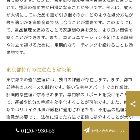
合もあります。しかし、各家庭の優先事項や希望を理解し合うこ
とで、整理の進め方が円滑になることが多いです。例えば、故人
が大切にしていた品を誰が引き継ぐのか、どのような処分方法が
最も適切かを家族全員で話し合うことが重要です。このようにし
て、遺品整理を進めることで家族間の絆を深め、より良い関係を
築くことができます。また、コミュニケーション不足による誤解
や対立を避けるために、定期的なミーティングを設けることも効
果的です。
東京都特有の注意点と解決策
東京都での遺品整理には、独自の課題が存在します。まず、都市
部特有のスペースの制約です。狭い住宅やアパートでの作業は、
計画的な整理が求められます。専門家のサポートを受けること
で、運搬や処分の手順を効率化することが可能です。また、東京
都ではリサイクル法が厳格に適用されるため、不用品の処理には
注意が必要です。法律に沿った方法で正確に処分することが大切
です。さらに、東京都内では、交通渋滞や駐車スペースの問題も
0120-7930-53
お問い合わせはこちら
考慮しなければなりません。これに対しては、専門業者が適切な