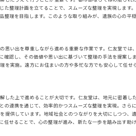
解したうえで行うことが重要です。都市部ならではの限られ
実績に裏打ちされたプロの技術
じた整理計画を立てることで、スムーズな整理を実現します
顧客の声を反映したサービス改善
品整理を目指します。このような取り組みが、遺族の心の平
丁寧な説明と相談しやすい環境
ストレスフリーな整理体験の提供
信頼関係構築を心掛ける接客
の思い出を尊重しながら進める重要な作業です。仁友堂では
品質保証とアフターサービス
に確認し、その価値や思い出に基づいて整理の手法を提案し
遺品整理でご家族の負担を軽減東京都小金井市の事例
理を実施。遠方にお住まいの方や多忙な方でも安心して任せ
ご家族の声から学ぶ成功事例
負担を軽減するための具体的提案
時間短縮を実現する整理の工夫
解した上で進めることが大切です。仁友堂は、地元に密着し
安心して任せられたケーススタディ
との連携を通じて、効率的かつスムーズな整理を実現。さら
困難な状況でも対応可能な実績
を提供しています。地域社会とのつながりを大切にしつつ、
顧客満足度の向上を目指す事例
に任せることで、心の整理が進み、新たな一歩を踏み出す助
遠方からも安心東京都小金井市の遺品整理サービス