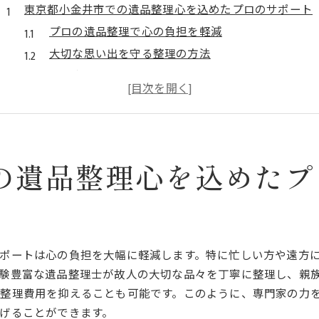
東京都小金井市での遺品整理心を込めたプロのサポート
プロの遺品整理で心の負担を軽減
大切な思い出を守る整理の方法
仁友堂の安心サポート体制
東京都小金井市での遺品整理の重要性
ご家族に寄り添うプロの整理手法
地域密着型の遺品整理サービス
遺品整理東京都小金井市で安心して任せられる理由
の遺品整理心を込めたプ
豊富な経験と実績に基づく信頼
遺品整理に関する法律と手続きの理解
顧客満足度を高めるサービスの秘訣
個別対応で柔軟な整理計画を提案
ポートは心の負担を大幅に軽減します。特に忙しい方や遠方
験豊富な遺品整理士が故人の大切な品々を丁寧に整理し、親
安心の料金体系と透明性
整理費用を抑えることも可能です。このように、専門家の力
地域に根ざした丁寧なサポート
げることができます。