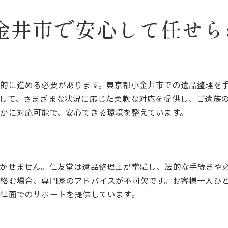
遠方のご家族へのご案内とサポート
電話やオンラインでの事前相談
金井市で安心して任せら
現地でのスムーズな作業進行
定期的な進捗報告と安心感の提供
遠隔地からの依頼にも対応可能
忙しい方への時間効率化サポート
的に進める必要があります。東京都小金井市での遺品整理を
心を込めた整理東京都小金井市の遺品整理プロの支援
して、さまざまな状況に応じた柔軟な対応を提供し、ご遺族
遺品整理に込める思いと心配り
かに対応可能で、安心できる環境を整えています。
感謝の気持ちを込めた整理作業
大切な品々への敬意と配慮
プロフェッショナルによる安心の整理
かせません。仁友堂は遺品整理士が常駐し、法的な手続きや
地域コミュニティへの貢献活動
絡む場合、専門家のアドバイスが不可欠です。お客様一人ひ
継続可能な信頼関係の構築
律面でのサポートを提供しています。