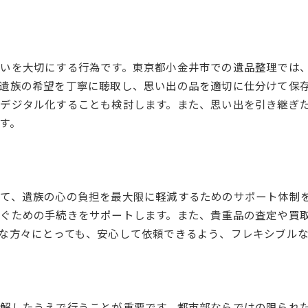
思い出を大切に東京都小金井市での遺品整理の流れ
ヒアリングから始まる丁寧な対応
思い出の品の適切な保管方法
各家庭に合わせた整理プランの提案
いを大切にする行為です。東京都小金井市での遺品整理では
信頼できるスタッフによる作業
遺族の希望を丁寧に聴取し、思い出の品を適切に仕分けて保
デジタル化することも検討します。また、思い出を引き継ぎ
貴重品の確認と安全な引き渡し
す。
作業後のフォローアップ体制
東京都小金井市での遺品整理仁友堂の柔軟な対応
お客様の状況に応じた柔軟な対応
豊富なオプションサービスの提供
て、遺族の心の負担を最大限に軽減するためのサポート体制
遠方に住むご家族への安心サポート
ぐための手続きをサポートします。また、貴重品の査定や買
な方々にとっても、安心して依頼できるよう、フレキシブル
遺品整理のスケジュール調整
引っ越しと連携したスムーズな整理
緊急対応も可能な体制
プロが行う東京都小金井市の遺品整理信頼の秘訣