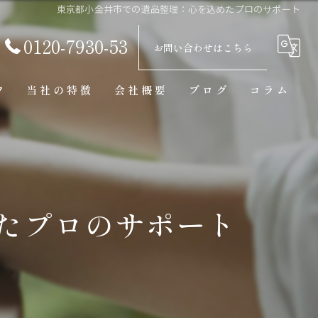
東京都小金井市での遺品整理：心を込めたプロのサポート
0120-7930-53
お問い合わせはこちら
フ
当社の特徴
会社概要
ブログ
コラム
買取
見積り
骨董品
たプロのサポート
美術品
東京の遺品整理