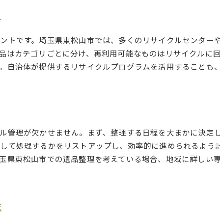
思い出の品を共有しやすくする工夫
方
親族間の意見を尊重し合うための話し合いの手法
大切な品を失わないための整理方法
ントです。埼玉県東松山市では、多くのリサイクルセンター
品はカテゴリごとに分け、再利用可能なものはリサイクルに
感情的な負担を減らすためのヒント
。自治体が提供するリサイクルプログラムを活用することも
遺品の記録と共有の方法
家族の歴史を継承するための取り組み
整理をお得に進めるための埼玉県東松山市での最新情報
ト
節約できる遺品整理の進め方
地元のリサイクルセンター情報とその利用法
ル管理が欠かせません。まず、整理する日程を大まかに決定
特典や割引サービスの活用法
して処理するかをリストアップし、効率的に進められるよう
玉県東松山市での遺品整理を考えている場合、地域に詳しい
自治体からの支援制度の活用
中古品販売による追加収入の可能性
無料で得られるアドバイスやサポート
法
家が教える！遺品整理時に見落としがちなポイントと解決策