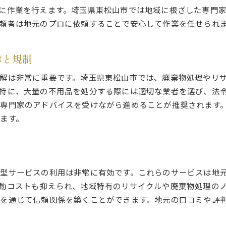
からでも安心！プロが教える遺品整理の進め方と注意点
に作業を行えます。埼玉県東松山市では地域に根ざした専門
遠隔地からの依頼に対応するための準備
頼者は地元のプロに依頼することで安心して作業を任せられ
プロとのコミュニケーションを円滑に進める方法
立ち会いが難しい場合の対応策
律と規制
信頼できる業者の選び方とその見極め方
解は非常に重要です。埼玉県東松山市では、廃棄物処理やリ
委任手続きの進め方と必要書類について
特に、大量の不用品を処分する際には適切な業者を選び、法
トラブルを避けるための契約書の重要性
専門家のアドバイスを受けながら進めることが推奨されます
整理をスムーズに進めるための埼玉県東松山市でのおすすめ業
ます。
地域密着型業者の強みと活用法
評価の高い業者の選び方
料金プランの比較と選択ポイント
業者の過去の実績と口コミ調査の意義
型サービスの利用は非常に有効です。これらのサービスは地
動コストも抑えられ、地域特有のリサイクルや廃棄物処理の
追加サービスの内容とその活用法
を通じて信頼関係を築くことができます。地元の口コミや評
契約前に確認すべき重要なポイント
の思い出を尊重しながら遺品整理を進めるための具体的なコツ