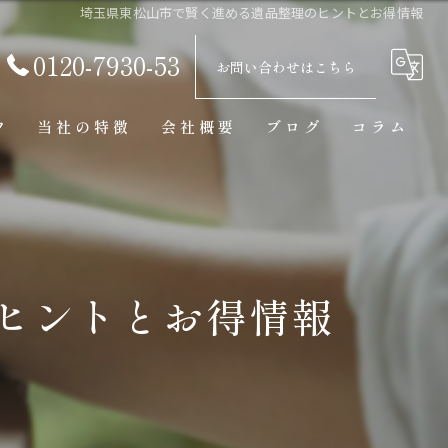
埼玉県東松山市で賢く進める遺品整理のヒントとお得情報
0120-7930-53
お問い合わせはこちら
フ
当社の特徴
会社概要
ブログ
コラム
買取
見積り
骨董品
ヒントとお得情報
美術品
東京の遺品整理