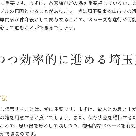
感情面でのケアを怠らないための方法
に重要です。まずは、各家族がどの品を重要視しているか、
価値のある品を見逃さないためのチェック方法
ブルの原因となることがあります。特に埼玉県東松山市での
専門家が仲介役として関与することで、スムーズな進行が可
重要書類の整理と保管方法
心して進むことができるでしょう。
整理後の清掃とその重要性
環境に配慮した整理方法
見落としを防ぐためのチェックリスト作成法
つつ効率的に進める埼玉
ある質問に答える！遺品整理の疑問を解消して安心して進める
遺品整理の法律と手続きに関するQA
費用に関するよくある質問とその回答
整理の際のトラブル事例とその回避策
遺品の売却に関する具体的なアドバイス
方法
遺品整理後の供養方法とその意義
し保管することは非常に重要です。まずは、故人との思い出
初めての方でも安心して進めるためのサポート
の箱を用意すると良いでしょう。また、保存状態を維持する
ことで、思い出を形として残しつつ、物理的なスペースを有効
ができるのです。