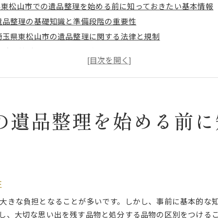
県東松山市での遺品整理を始める前に知っておきたい基本情報
遺品整理の基礎知識と準備段階の重要性
埼玉県東松山市の遺品整理に関する法律と規制
地域密着型サービスの利用方法
不用品の処分方法とリサイクルの進め方
遺品整理のスケジュール管理のポイント
家族間での合意形成の重要性とその方法
出を大切にしつつ効率的に進める埼玉県東松山市での遺品整理
の遺品整理を始める前に
思い出の品を分類し、保管するための方法
効率的な整理のために必要な道具と手順
時間を節約するための整理の優先順位付け
プロのアドバイスを取り入れた整理のコツ
性
思い出を記録するためのデジタル化のすすめ
大きな負担となることが多いです。しかし、事前に基本的な
ストレスを軽減するためのメンタルケア
し、大切な思い出を残す品物と処分する品物の区別をつける