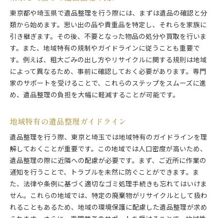
信頼できる遺品整理業者の見極め方
東京都や埼玉県で遺品整理を行う際には、まずは遺品の確認と分
東京都・埼玉県での専門家ネットワーク活用
類から始めます。思い出の品や貴重品を特定し、それらを家族に
引き継ぎます。その後、不要となった物品の処分や買取を行いま
東京都と埼玉県で効率的に遺品整理を進めるためのヒ
す。また、地域特有の規制やガイドラインに従うことも重要で
ント
す。例えば、粗大ごみの出し方やリサイクルに関する規則は地域
整理作業を円滑に進めるための計画作り
によって異なるため、事前に確認しておく必要があります。専門
地域特有の効率的整理法
家のサポートを受けることで、これらのステップをスムーズに進
作業時間を短縮するテクニック
め、遺品整理の負担を大幅に軽減することが可能です。
第二次利用やリサイクルの方法
遺品整理を効率化する道具とツール
地域特有の遺品整理ガイドライン
デジタル遺品の整理法
遺品整理を行う際、東京と埼玉では地域特有のガイドラインを理
遺品整理でよくある質問とその解決方法
解しておくことが重要です。この地域では人口密度が高いため、
遺品整理の悩み事例と解決策
遺品整理の際に近隣への配慮が必要です。まず、ご近所に作業の
よくある法律的質問と回答
通知を行うことで、トラブルを未然に防ぐことができます。ま
た、法律や条例に基づく適切なゴミ処理手続きも忘れてはいけま
遺品整理中のトラブルとその対処法
せん。これらの地域では、特定の廃棄物がリサイクルとして扱わ
遺品の査定や価値判断に関する疑問
れることもあるため、地域の環境保護に配慮した遺品整理が求め
東京都・埼玉県の遺品整理での一般的な質問