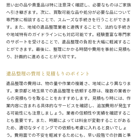
遺品整理の専門家選びのポイントと成功事例
思い出の品や貴重品は特に注意深く確認し、必要なものはご家族
へ引き継ぎます。次に、買取可能な品や処分が必要な品について
優れた専門家を選ぶための基準
専門家に相談することで、スムーズな手続きを行うことができま
成功事例から学ぶ専門家の選び方
す。また、地域の遺品整理業者と連携することで、法的な手続き
専門家インタビュー：遺品整理の裏話
や地域特有のガイドラインにも対応可能です。経験豊富な専門家
東京と埼玉での成功事例紹介
のサポートを受けることで、遺品整理の負担を大幅に軽減するこ
専門家との信頼関係の築き方
とができます。最後に、整理にかかる時間や費用を事前に見積も
遺品整理の成功に欠かせない要素
り、計画的に進めることが大切です。
遺品整理の費用と見積もりのポイント
遺品整理の費用は、物の量や作業の複雑さ、地域により異なりま
す。東京都と埼玉県での遺品整理を依頼する際は、複数の業者か
らの見積もりを取ることをおすすめします。見積もり時には、作
業内容に含まれる具体的なサービスを確認し、追加費用が発生す
る可能性にも注意しましょう。業者の信頼性や実績を確認するこ
とも重要です。また、時期によっては料金が変動することがある
ため、適切なタイミングでの依頼も考慮に入れると良いでしょ
う。費用面での不安を軽減するためにも、早い段階での計画と準