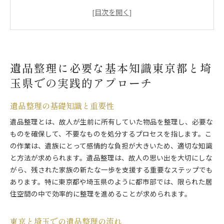
地域特有の遺品整理ガイドライン
遺品整理における法律の理解
東京都と埼玉県で遺品整理を効率化する方法
遺品整理の費用と見積もりのポイント
遺品整理に必要な基本知識東京都と埼
感情的な負担を軽減する遺品整理の心構えと準備
玉県での実践的アプローチ
遺品整理を始める前に知っておくべきこと
心の整理と実際の整理の進め方
遺品整理の基礎知識と重要性
感情的負担を減らすためのサポート活用法
遺品整理とは、故人が生前に所有していた物品を整理し、必要な
東京都・埼玉県での遺品整理の心構え
ものを確保して、不要なものを処分するプロセスを指します。こ
家族とのコミュニケーションの重要性
の作業は、遺族にとって感情的な負担が大きいため、適切な知識
遺品整理におけるストレスケアの方法
と方法が求められます。遺品整理は、故人の思い出を大切にしな
専門家のサポートでスムーズに遺品整理を進める方法
がら、残された家族の新たな一歩を支援する重要なステップでも
プロに依頼するメリットと選び方
あります。特に東京都や埼玉県のように都市部では、限られた居
専門家が提供するサービス内容
住空間の中で効率的に整理を進めることが求められます。
遺品整理業者の選定基準
専門家サポートの効果的な活用法
東京と埼玉での遺品整理の流れ