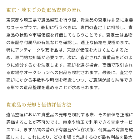
東京・埼玉での貴重品査定の流れ
東京都や埼玉県で遺品整理を行う際、貴重品の査定は非常に重要
なステップです。最初に行うべきは、専門の査定士に相談し、貴
重品の状態や市場価値を評価してもらうことです。査定士は品物
の来歴や付属品の有無などを確認し、適正な価格を見極めます。
特にアンティークや芸術品は、来歴が価値を大きく左右するた
め、専門的な知識が必要です。次に、査定された貴重品をどのよ
うに処分するかを決定します。売却を選ぶ場合、高価で取引され
る市場やオークションへの出品も検討されます。最後に、査定や
売却にかかる手数料や時間を考慮しつつ、ご遺族が最も納得でき
る形での遺品整理を進めることが求められます。
貴重品の売却と価値評価方法
遺品整理において貴重品の売却を検討する際、その価値を正確に
評価することが不可欠です。東京や埼玉で利用できる査定サービ
スでは、まず品物の昔の所有履歴や保存状態、付属品の有無を確
認します。これにより、どの市場で売却するのが最も利益を最大