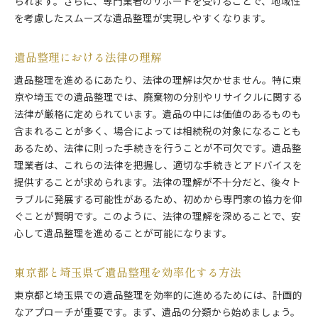
られます。さらに、専門業者のサポートを受けることで、地域性
費用に関するFAQと参考情報
を考慮したスムーズな遺品整理が実現しやすくなります。
遠方からでも安心して進められる遺品整理のステップ
遠隔地からの遺品整理の基本
遺品整理における法律の理解
代理人を立てる際の注意点
遺品整理を進めるにあたり、法律の理解は欠かせません。特に東
オンラインサポートの活用法
京や埼玉での遺品整理では、廃棄物の分別やリサイクルに関する
東京都・埼玉県でのリモート対応事例
法律が厳格に定められています。遺品の中には価値のあるものも
遺品整理の進捗を遠隔で確認する方法
含まれることが多く、場合によっては相続税の対象になることも
あるため、法律に則った手続きを行うことが不可欠です。遺品整
時間と手間を省く便利な手段
理業者は、これらの法律を把握し、適切な手続きとアドバイスを
貴重品の確認と適切な処理方法東京都と埼玉県のケー
提供することが求められます。法律の理解が不十分だと、後々ト
ススタディ
ラブルに発展する可能性があるため、初めから専門家の協力を仰
遺品の中から貴重品を見つける方法
ぐことが賢明です。このように、法律の理解を深めることで、安
貴重品の分類と保管のポイント
心して遺品整理を進めることが可能になります。
貴重品の法的処理と相続手続き
実際のケーススタディ：貴重品整理
東京都と埼玉県で遺品整理を効率化する方法
東京・埼玉での貴重品査定の流れ
東京都と埼玉県での遺品整理を効率的に進めるためには、計画的
貴重品の売却と価値評価方法
なアプローチが重要です。まず、遺品の分類から始めましょう。