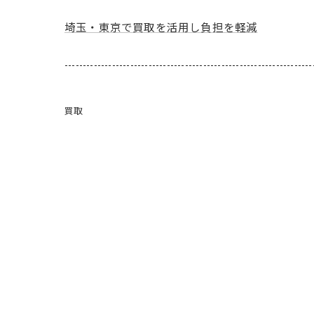
埼玉・東京で買取を活用し負担を軽減
--------------------------------------------------------------------
買取