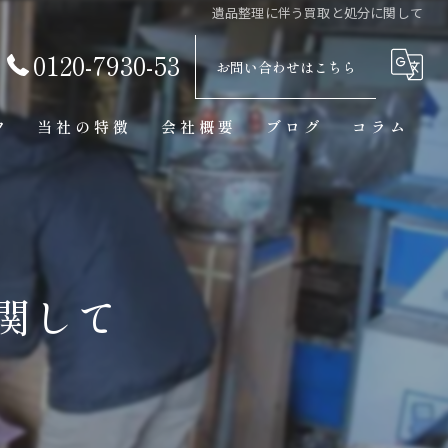
遺品整理に伴う買取と処分に関して
0120-7930-53
お問い合わせはこちら
フ
当社の特徴
会社概要
ブログ
コラム
買取
見積り
骨董品
関して
美術品
東京の遺品整理